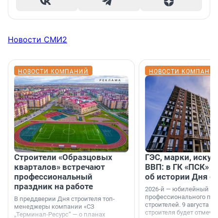
Новости СМИ2
НОВОСТИ КОМПАНИЙ
НОВОСТИ КОМПАНИ
Строители «Образцовых
ГЭС, марки, искус
кварталов» встречают
ВВП: в ГК «ПСК» р
профессиональный
об истории Дня с
праздник на работе
2026-й — юбилейный го
профессионального пр
В преддверии Дня строителя топ-
строителей. 9 августа 2
менеджеры компании «СЗ
строителя будет отмечат
„Терминал-Ресурс“ — о планах