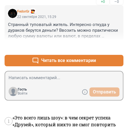
+0
–0
совершил.
FedorGr
22 сентября 2021, 15:29
Странный туповатый житель. Интересно откуда у 
дураков берутся деньги? Ввозить можно практически 
любую сумму валюты или валют, в пределах 
разумности и выше 10.000 баксов) только надо 
+0
–0
заполнить таможенную декларации. Источник денег 
не указывается. Надо указать, в свободной форме 
типа куда потратишь. Надо было всё отобрать. 
Читать все комментарии
Личный опыт вчерашнего дня.
Гость
Отправить
Войти
«Это всего лишь шоу»: в чем секрет успеха
1
«Друзей», который никто не смог повторить