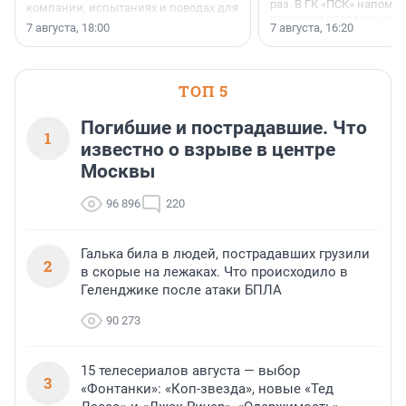
раз. В ГК «ПСК» напомни
компании, испытаниях и поводах для
появился праздник и к
осторожного оптимизма.
7 августа, 18:00
7 августа, 16:20
поменялась роль строит
ТОП 5
Погибшие и пострадавшие. Что
1
известно о взрыве в центре
Москвы
96 896
220
Галька била в людей, пострадавших грузили
2
в скорые на лежаках. Что происходило в
Геленджике после атаки БПЛА
90 273
15 телесериалов августа — выбор
3
«Фонтанки»: «Коп-звезда», новые «Тед