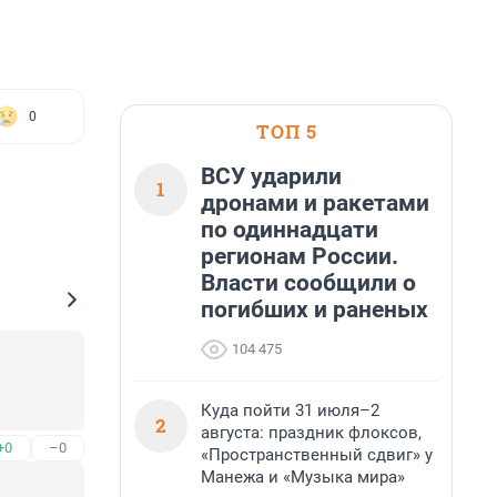
0
ТОП 5
ВСУ ударили
1
дронами и ракетами
по одиннадцати
регионам России.
Власти сообщили о
погибших и раненых
104 475
Куда пойти 31 июля–2
2
августа: праздник флоксов,
+0
–0
«Пространственный сдвиг» у
Манежа и «Музыка мира»