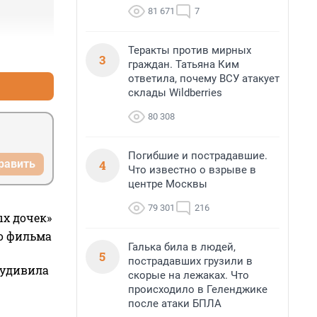
81 671
7
Теракты против мирных
+0
–0
3
граждан. Татьяна Ким
ответила, почему ВСУ атакует
склады Wildberries
80 308
Погибшие и пострадавшие.
4
равить
Что известно о взрыве в
центре Москвы
79 301
216
ых дочек»
го фильма
Галька била в людей,
5
пострадавших грузили в
 удивила
скорые на лежаках. Что
происходило в Геленджике
после атаки БПЛА