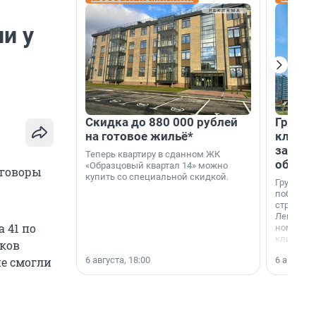
ли у
Скидка до 880 000 рублей
Группа
на готовое жильё*
клиен
застро
Теперь квартиру в сданном ЖК
област
«Образцовый квартал 14» можно
уговоры
купить со специальной скидкой.
Группа А
победите
строител
Ленингра
 41 по
номинац
клиенто
иков
застройщ
6 августа, 18:00
6 августа,
не смогли
области»