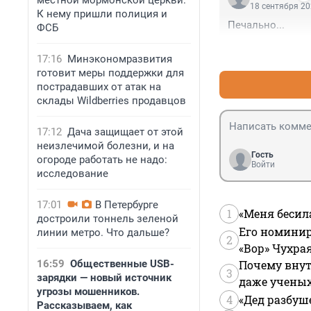
местной мормонской церкви.
18 сентября 20
К нему пришли полиция и
Печально...
ФСБ
17:16
Минэкономразвития
готовит меры поддержки для
пострадавших от атак на
склады Wildberries продавцов
17:12
Дача защищает от этой
неизлечимой болезни, и на
Гость
огороде работать не надо:
Войти
исследование
17:01
В Петербурге
1
«Меня бесил
достроили тоннель зеленой
Его номинир
линии метро. Что дальше?
2
«Вор» Чухра
16:59
Общественные USB-
Почему внут
3
зарядки — новый источник
даже учены
угрозы мошенников.
4
«Дед разбуш
Рассказываем, как