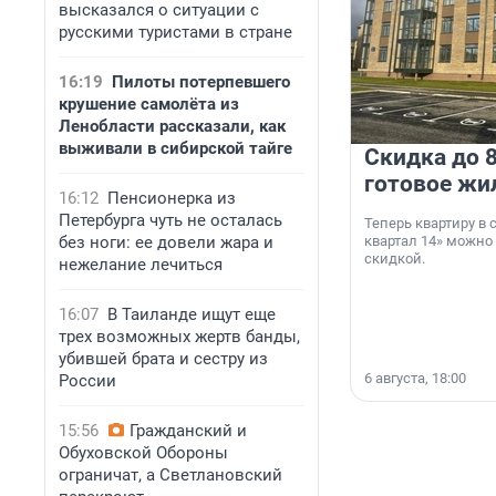
высказался о ситуации с
русскими туристами в стране
16:19
Пилоты потерпевшего
крушение самолёта из
Ленобласти рассказали, как
выживали в сибирской тайге
Скидка до 8
готовое жи
16:12
Пенсионерка из
Петербурга чуть не осталась
Теперь квартиру в
без ноги: ее довели жара и
квартал 14» можно
скидкой.
нежелание лечиться
16:07
В Таиланде ищут еще
трех возможных жертв банды,
убившей брата и сестру из
6 августа, 18:00
России
15:56
Гражданский и
Обуховской Обороны
ограничат, а Светлановский