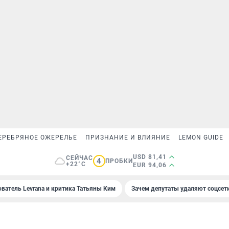
ЕРЕБРЯНОЕ ОЖЕРЕЛЬЕ
ПРИЗНАНИЕ И ВЛИЯНИЕ
LEMON GUIDE
USD 81,41
СЕЙЧАС
4
ПРОБКИ
+22°C
EUR 94,06
ователь Levrana и критика Татьяны Ким
Зачем депутаты удаляют соцсет