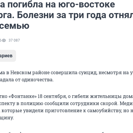
 погибла на юго-востоке
га. Болезни за три года отня
 семью
6
37 087
ариев
а в Невском районе совершила суицид, несмотря на 
радала от одиночества.
тно «Фонтанке» 18 сентября, о гибели жительницы дома
спекту в полицию сообщили сотрудники скорой. Мед
, которые увидели приготовление к самоубийству, но 
щину.