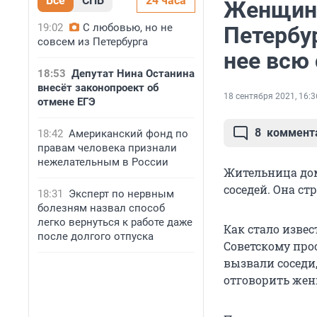
Все
СПБ
24 часа
Женщина
19:02
С любовью, но не
Петербур
совсем из Петербурга
нее всю
18:53
Депутат Нина Останина
внесёт законопроект об
18 сентября 2021, 16:3
отмене ЕГЭ
8
коммент
18:42
Американский фонд по
правам человека признали
нежелательным в России
Жительница дом
соседей. Она ст
18:31
Эксперт по нервным
болезням назвал способ
легко вернуться к работе даже
Как стало извес
после долгого отпуска
Советскому про
вызвали соседи
отговорить жен