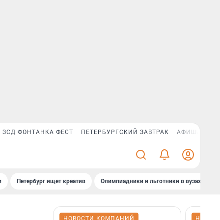
ЗСД ФОНТАНКА ФЕСТ
ПЕТЕРБУРГСКИЙ ЗАВТРАК
АФИША PLUS
и
Петербург ищет креатив
Олимпиадники и льготники в вузах СПб
НОВОСТИ КОМПАНИЙ
НОВОС