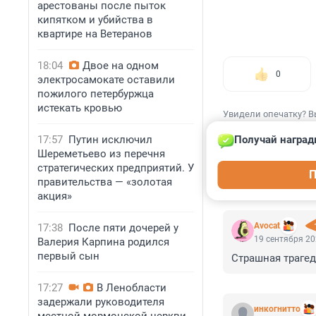
арестованы после пыток
кипятком и убийства в
квартире на Ветеранов
18:04
Двое на одном
0
электросамокате оставили
пожилого петербуржца
истекать кровью
Увидели опечатку? В
17:57
Путин исключил
Получай наград
Шереметьево из перечня
стратегических предприятий. У
П
правительства — «золотая
КОММЕНТАР
акция»
Avocat
17:38
После пяти дочерей у
19 сентября 20
Валерия Карпина родился
первый сын
Страшная траге
17:27
В Ленобласти
задержали руководителя
инкогнитто