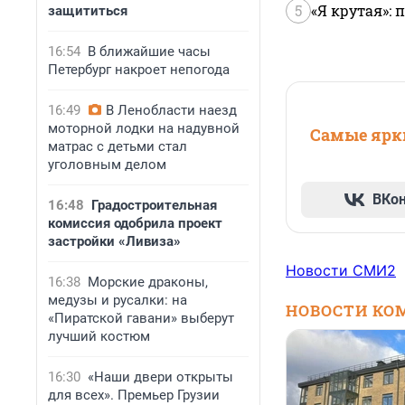
5
«Я крутая»:
защититься
16:54
В ближайшие часы
Петербург накроет непогода
16:49
В Ленобласти наезд
моторной лодки на надувной
Самые ярки
матрас с детьми стал
уголовным делом
ВКо
16:48
Градостроительная
комиссия одобрила проект
застройки «Ливиза»
Новости СМИ2
16:38
Морские драконы,
медузы и русалки: на
НОВОСТИ КО
«Пиратской гавани» выберут
лучший костюм
16:30
«Наши двери открыты
для всех». Премьер Грузии