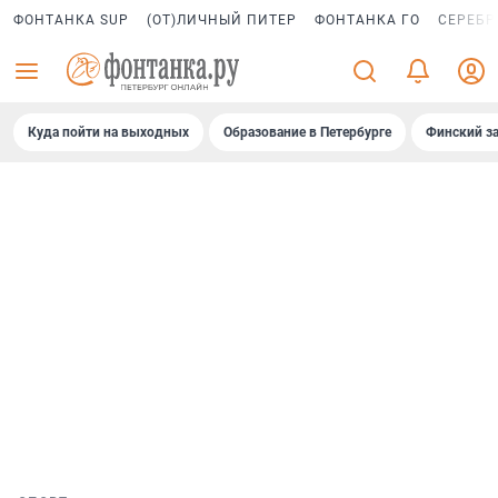
ФОНТАНКА SUP
(ОТ)ЛИЧНЫЙ ПИТЕР
ФОНТАНКА ГО
СЕРЕБР
Куда пойти на выходных
Образование в Петербурге
Финский за