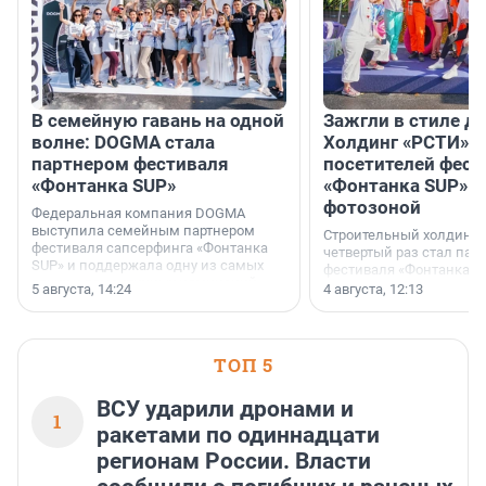
В семейную гавань на одной
Зажгли в стиле ди
волне: DOGMA стала
Холдинг «РСТИ» 
партнером фестиваля
посетителей фест
«Фонтанка SUP»
«Фонтанка SUP» я
фотозоной
Федеральная компания DOGMA
выступила семейным партнером
Строительный холдинг 
фестиваля сапсерфинга «Фонтанка
четвертый раз стал пар
SUP» и поддержала одну из самых
фестиваля «Фонтанка S
ярких и романтичных номинаций —
раз компания стремится
5 августа, 14:24
4 августа, 12:13
«SUP-свадьба».
привезти корпоративну
и подарить настоящий 
посетителям фестиваля
необычной фотозоне.
ТОП 5
ВСУ ударили дронами и
1
ракетами по одиннадцати
регионам России. Власти