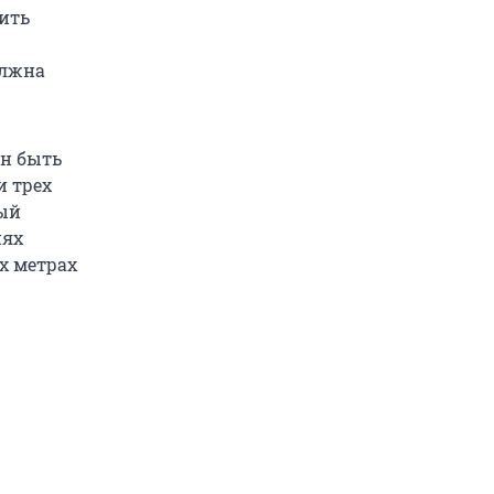
ить
олжна
н быть
и трех
ный
иях
х метрах