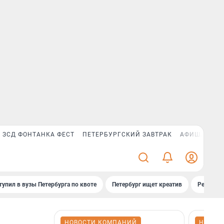
ЗСД ФОНТАНКА ФЕСТ
ПЕТЕРБУРГСКИЙ ЗАВТРАК
АФИША PLUS
тупил в вузы Петербурга по квоте
Петербург ищет креатив
Рейтинги
НОВОСТИ КОМПАНИЙ
НОВОС