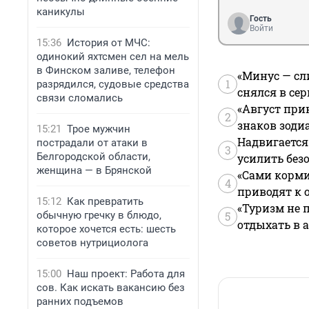
каникулы
Гость
Войти
15:36
История от МЧС:
одинокий яхтсмен сел на мель
в Финском заливе, телефон
«Минус — сл
1
разрядился, судовые средства
снялся в се
связи сломались
«Август при
2
знаков зоди
15:21
Трое мужчин
Надвигается
пострадали от атаки в
3
Белгородской области,
усилить без
женщина — в Брянской
«Сами корми
4
приводят к 
15:12
Как превратить
«Туризм не 
обычную гречку в блюдо,
5
отдыхать в а
которое хочется есть: шесть
советов нутрициолога
15:00
Наш проект: Работа для
сов. Как искать вакансию без
ранних подъемов