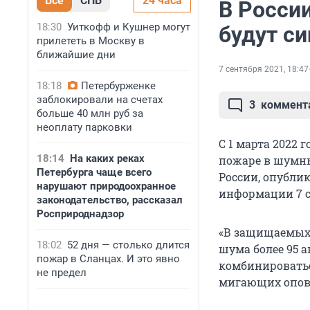
Все
СПБ
24 часа
В Росси
18:30
Уиткофф и Кушнер могут
будут с
прилететь в Москву в
ближайшие дни
7 сентября 2021, 18:47
18:18
Петербурженке
заблокировали на счетах
3
коммент
больше 40 млн руб за
неоплату парковки
С 1 марта 2022
18:14
На каких реках
пожаре в шумны
Петербурга чаще всего
России, опубли
нарушают природоохранное
информации 7 с
законодательство, рассказал
Росприроднадзор
«В защищаемых 
18:02
52 дня — столько длится
шума более 95 
пожар в Сланцах. И это явно
комбинироватьс
не предел
мигающих опове