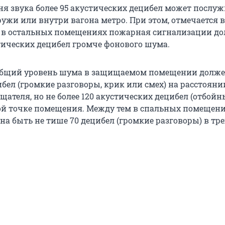
я звука более 95 акустических децибел может послуж
ужи или внутри вагона метро. При этом, отмечается в
 в остальных помещениях пожарная сигнализации д
стических децибел громче фонового шума.
 общий уровень шума в защищаемом помещении долже
ибел (громкие разговоры, крик или смех) на расстояни
щателя, но не более 120 акустических децибел (отбой
ой точке помещения. Между тем в спальных помещен
а быть не тише 70 децибел (громкие разговоры) в тре
.