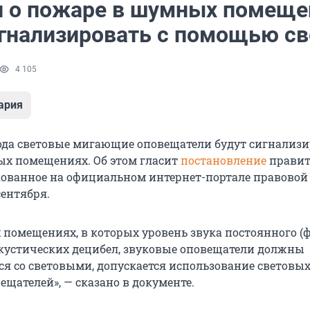
и о пожаре в шумных помеще
игнализировать с помощью св
4 105
ария
 года световые мигающие оповещатели будут сигнализи
х помещениях. Об этом гласит
постановление
правит
кованное на официальном интернет-портале правовой
ентября.
помещениях, в которых уровень звука постоянного (ф
акустических децибел, звуковые оповещатели должны
я со световыми, допускается использование световы
щателей», — сказано в документе.