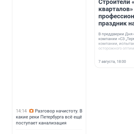
Строители 
кварталов»
профессио
праздник н
В преддверии Дня
компании «СЗ „Тер
компании, испытан
осторожного опти
7 августа, 18:00
14:14
Разговор начистоту. В
какие реки Петербурга всё ещё
поступает канализация