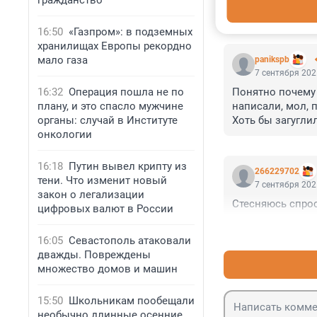
гражданство
КОММЕНТАР
16:50
«Газпром»: в подземных
хранилищах Европы рекордно
мало газа
panikspb
7 сентября 202
16:32
Операция пошла не по
Понятно почему 
плану, и это спасло мужчине
написали, мол, 
органы: случай в Институте
Хоть бы загугли
онкологии
16:18
Путин вывел крипту из
266229702
тени. Что изменит новый
7 сентября 202
закон о легализации
Стесняюсь спрос
цифровых валют в России
16:05
Севастополь атаковали
дважды. Повреждены
множество домов и машин
15:50
Школьникам пообещали
необычно длинные осенние