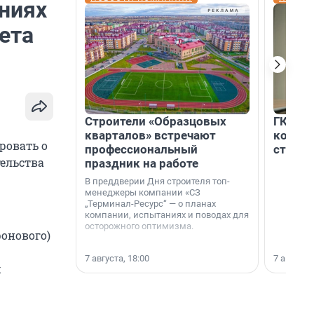
ниях
ета
Строители «Образцовых
ГК «Ед
кварталов» встречают
коллег
ровать о
профессиональный
строит
ельства
праздник на работе
В преддверии Дня строителя топ-
менеджеры компании «СЗ
„Терминал-Ресурс“ — о планах
компании, испытаниях и поводах для
осторожного оптимизма.
онового)
7 августа, 18:00
7 августа,
х