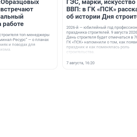
«Образцовых
ГЭС, марки, искусство
 встречают
ВВП: в ГК «ПСК» расск
нальный
об истории Дня строит
а работе
2026-й — юбилейный год профессио
праздника строителей. 9 августа 2026
 строителя топ-менеджеры
День строителя будет отмечаться в 70
минал-Ресурс“ — о планах
ГК «ПСК» напомнили о том, как появ
иях и поводах для
праздник и как поменялась роль
мизма.
строительства.
7 августа, 16:20