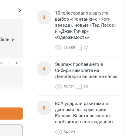
15 телесериалов августа —
3
выбор «Фонтанки»: «Коп-
звезда», новые «Тед Лассо»
и «Джек Ричер»,
«Одержимость»
белы и 
66 389
27
+0
–0
Экипаж пропавшего в
4
Сибири самолета из
Ленобласти вышел на связь
56 921
60
+0
–0
ВСУ ударили ракетами и
5
дронами по территории
России. Власти регионов
сообщили о пострадавших
54 223