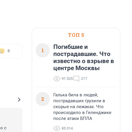
ТОП 5
Погибшие и
1
0
пострадавшие. Что
известно о взрыве в
центре Москвы
91 025
217
Галька била в людей,
2
пострадавших грузили в
скорые на лежаках. Что
происходило в Геленджике
после атаки БПЛА
 с 
85 014