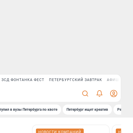
ЗСД ФОНТАНКА ФЕСТ
ПЕТЕРБУРГСКИЙ ЗАВТРАК
АФИША PLUS
тупил в вузы Петербурга по квоте
Петербург ищет креатив
Рейтинги
НОВОСТИ КОМПАНИЙ
НОВОС