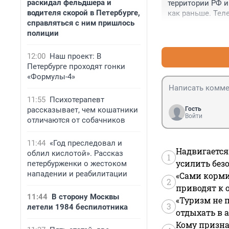
раскидал фельдшера и
территории РФ и
водителя скорой в Петербурге,
как раньше. Тел
справляться с ним пришлось
Но нужен ещё од
полиции
12:00
Наш проект: В
Петербурге проходят гонки
«Формулы-4»
11:55
Психотерапевт
рассказывает, чем кошатники
Гость
Войти
отличаются от собачников
11:44
«Год преследовал и
Надвигается
облил кислотой». Рассказ
1
усилить без
петербурженки о жестоком
нападении и реабилитации
«Сами корми
2
приводят к 
11:44
В сторону Москвы
«Туризм не 
3
летели 1984 беспилотника
отдыхать в а
Кому призна