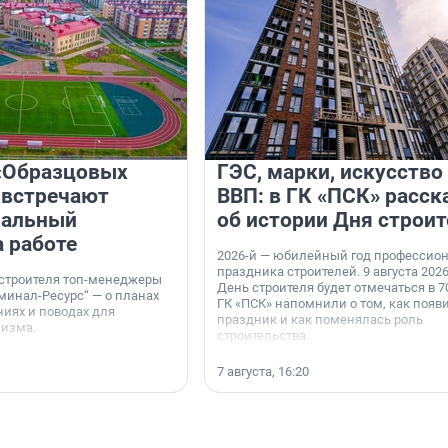
«Образцовых
ГЭС, марки, искусство
 встречают
ВВП: в ГК «ПСК» расск
нальный
об истории Дня строит
а работе
2026-й — юбилейный год профессио
праздника строителей. 9 августа 2026
 строителя топ-менеджеры
День строителя будет отмечаться в 70
минал-Ресурс“ — о планах
ГК «ПСК» напомнили о том, как появ
иях и поводах для
праздник и как поменялась роль
мизма.
строительства.
7 августа, 16:20