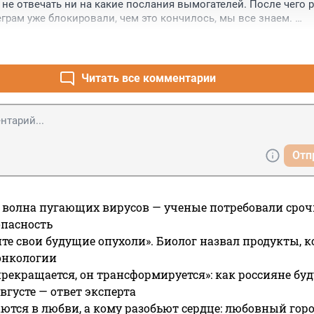
 не отвечать ни на какие послания вымогателей. После чего р
еграм уже блокировали, чем это кончилось, мы все знаем. 

ин шаг - вычистить из этих сетей весь российский официоз и 
Читать все комментарии
Отп
 волна пугающих вирусов — ученые потребовали сроч
опасность
те свои будущие опухоли». Биолог назвал продукты, 
онкологии
прекращается, он трансформируется»: как россияне буд
вгусте — ответ эксперта
ются в любви, а кому разобьют сердце: любовный гор