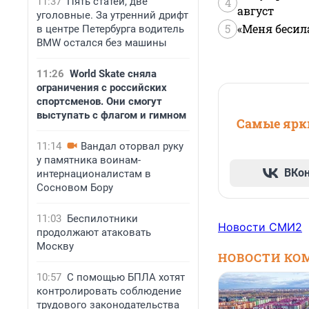
11:37
Пять статей, две
4
август
уголовные. За утренний дрифт
5
«Меня бесил
в центре Петербурга водитель
BMW остался без машины
11:26
World Skate сняла
ограничения с российских
спортсменов. Они смогут
выступать с флагом и гимном
Самые ярки
11:14
Вандал оторвал руку
у памятника воинам-
ВКо
интернационалистам в
Сосновом Бору
11:03
Беспилотники
Новости СМИ2
продолжают атаковать
Москву
НОВОСТИ КО
10:57
С помощью БПЛА хотят
контролировать соблюдение
трудового законодательства