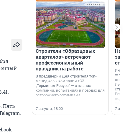
Строители «Образцовых
На вод
кварталов» встречают
зарабо
ября
профессиональный
станци
ещенный
праздник на работе
Инженер
телеком-
В преддверии Дня строителя топ-
популярн
менеджеры компании «СЗ
Ленингра
„Терминал-Ресурс“ — о планах
станции 
компании, испытаниях и поводах для
.41.
Раздолин
осторожного оптимизма.
недалеко
водопада
. Пять
7 августа, 18:00
7 августа,
Telegram.
ebook