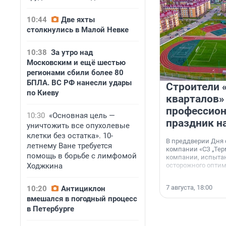
10:44
Две яхты
столкнулись в Малой Невке
10:38
За утро над
Московским и ещё шестью
регионами сбили более 80
БПЛА. ВС РФ нанесли удары
Строители 
по Киеву
кварталов»
профессио
10:30
«Основная цель —
праздник н
уничтожить все опухолевые
клетки без остатка». 10-
В преддверии Дня
летнему Ване требуется
компании «СЗ „Тер
помощь в борьбе с лимфомой
компании, испытан
Ходжкина
осторожного опти
7 августа, 18:00
10:20
Антициклон
вмешался в погодный процесс
в Петербурге