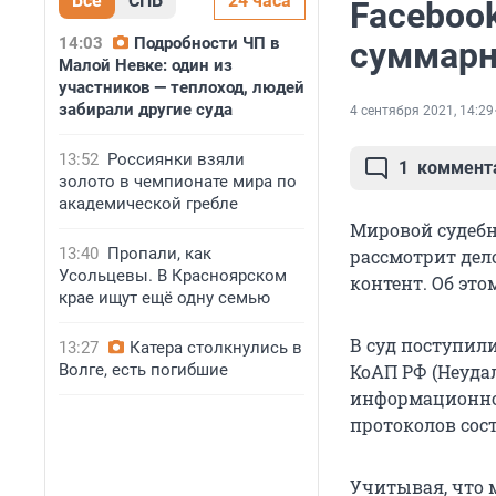
Все
СПБ
24 часа
Facebook
14:03
Подробности ЧП в
суммарн
Малой Невке: один из
участников — теплоход, людей
забирали другие суда
4 сентября 2021, 14:29
13:52
Россиянки взяли
1
коммент
золото в чемпионате мира по
академической гребле
Мировой судебн
13:40
Пропали, как
рассмотрит дело
Усольцевы. В Красноярском
контент. Об это
крае ищут ещё одну семью
В суд поступили
13:27
Катера столкнулись в
Волге, есть погибшие
КоАП РФ (Неуда
информационно
протоколов сост
Учитывая, что 