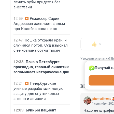
лечить зубы придется без
анестезии
12:59
Режиссер Сарик
Андреасян заявляет: фильм
про Колобка снял не он
12:47
Кошка открыла кран, и
0
случился потоп. Суд взыскал
с её хозяина сотни тысяч
Увидели опечатку? В
12:33
Пока в Петербурге
прохладно, главный синоптик
Получай н
вспоминает исторические дни
12:21
Петербургские
КОММЕНТАР
ученые разработали новую
защиту для спутниковых
антенн и авиации
iphonedimona
4 сентября 202
12:09
Буйный пациент
Надо не штрафы 