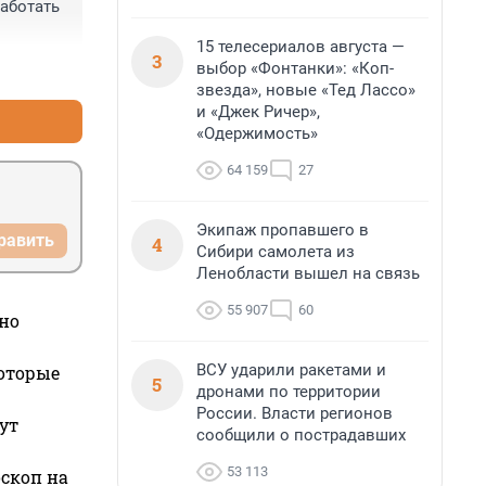
аботать 
15 телесериалов августа —
их клаку.
3
выбор «Фонтанки»: «Коп-
+0
–0
звезда», новые «Тед Лассо»
и «Джек Ричер»,
«Одержимость»
64 159
27
Экипаж пропавшего в
равить
4
Сибири самолета из
Ленобласти вышел на связь
55 907
60
но
ВСУ ударили ракетами и
которые
5
дронами по территории
России. Власти регионов
ут
сообщили о пострадавших
53 113
оскоп на