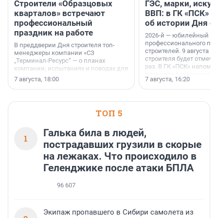
Строители «Образцовых
ГЭС, марки, искус
кварталов» встречают
ВВП: в ГК «ПСК» р
профессиональный
об истории Дня с
праздник на работе
2026-й — юбилейный го
профессионального пр
В преддверии Дня строителя топ-
строителей. 9 августа 2
менеджеры компании «СЗ
строителя будет отмечат
„Терминал-Ресурс“ — о планах
раз. В ГК «ПСК» напомни
компании, испытаниях и поводах для
появился праздник и к
осторожного оптимизма.
7 августа, 18:00
7 августа, 16:20
поменялась роль строит
ТОП 5
Галька била в людей,
1
пострадавших грузили в скорые
на лежаках. Что происходило в
Геленджике после атаки БПЛА
96 607
Экипаж пропавшего в Сибири самолета из