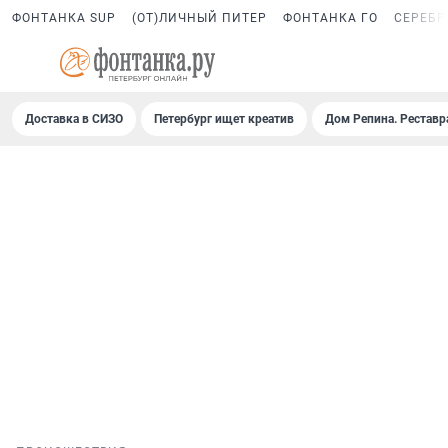
ФОНТАНКА SUP
(ОТ)ЛИЧНЫЙ ПИТЕР
ФОНТАНКА ГО
СЕРЕБР
Доставка в СИЗО
Петербург ищет креатив
Дом Репина. Реставр