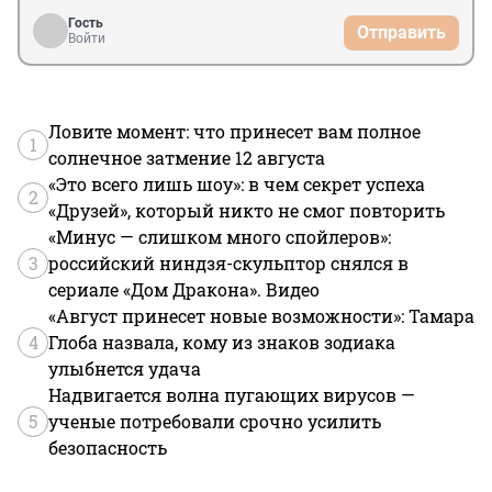
Гость
Отправить
Войти
Ловите момент: что принесет вам полное
1
солнечное затмение 12 августа
«Это всего лишь шоу»: в чем секрет успеха
2
«Друзей», который никто не смог повторить
«Минус — слишком много спойлеров»:
3
российский ниндзя-скульптор снялся в
сериале «Дом Дракона». Видео
«Август принесет новые возможности»: Тамара
4
Глоба назвала, кому из знаков зодиака
улыбнется удача
Надвигается волна пугающих вирусов —
5
ученые потребовали срочно усилить
безопасность