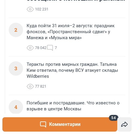
102 231
Куда пойти 31 июля–2 августа: праздник
2
флоксов, «Пространственный сдвиг» у
Манежа и «Музыка мира»
78 042
7
Теракты против мирных граждан. Татьяна
3
Ким ответила, почему ВСУ атакует склады
Wildberries
77 821
Погибшие и пострадавшие. Что известно о
4
взрыве в центре Москвы
54
77 238
215
Комментарии