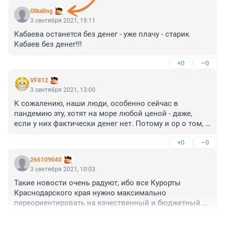
Otkating
3 сентября 2021, 19:11
Кабаева останется без денег - уже плачу - старик 
Кабаев без денег!!!
+0
–0
VF812
3 сентября 2021, 13:00
К сожалению, наши люди, особенно сейчас в 
пандемию эту, хотят на море любой ценой - даже, 
если у них фактически денег нет. Потому и ор о том, 
что в столовых дорого и лежак себе купить не могут. 
+0
–0
Надо понимать, что если ты едешь в какой-то 
гостевой дом или частную гостиничную помойку, то у 
266109040
тебя будет не отдых а выживание. Нормальный 
3 сентября 2021, 10:03
отдых, что в Сочи, что в Турции стоит денег. И 
Такие новости очень радуют, ибо все Курорты 
накладных расходов. В Сочи полно нормального 
Краснодарского края нужно максимально 
общепита от столовых до ресторанов, но инет 
переориентировать на качественный и бюджетный 
пестрит "блогерами", которые наперегонки 
уровень, а пока наши курорты поели ухи - смотрели 
рассказывают, как они поели на 200 руб. и как потом 
+0
–0
что 10 дней в Сочи примерно 100к с совдеповским 
блевали по углам. Это лето в Питере вообще не 