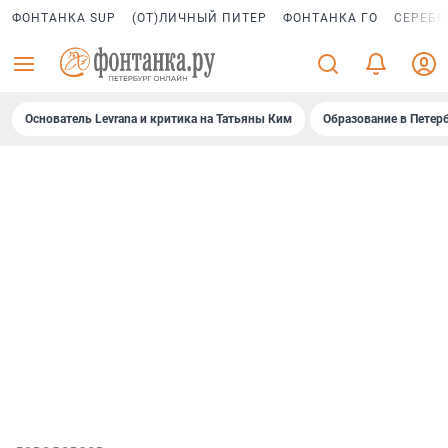
ФОНТАНКА SUP
(ОТ)ЛИЧНЫЙ ПИТЕР
ФОНТАНКА ГО
СЕРЕБР
Основатель Levrana и критика на Татьяны Ким
Образование в Петер