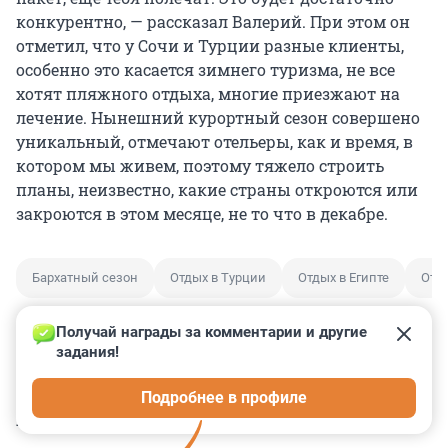
конкурентно, — рассказал Валерий. При этом он
отметил, что у Сочи и Турции разные клиенты,
особенно это касается зимнего туризма, не все
хотят пляжного отдыха, многие приезжают на
лечение. Нынешний курортный сезон совершено
уникальный, отмечают отельеры, как и время, в
котором мы живем, поэтому тяжело строить
планы, неизвестно, какие страны откроются или
закроются в этом месяце, не то что в декабре.
Бархатный сезон
Отдых в Турции
Отдых в Египте
Отд
Получай награды за комментарии и другие 
задания!
0
0
0
0
0
Подробнее в профиле
КОММЕНТАРИИ
54