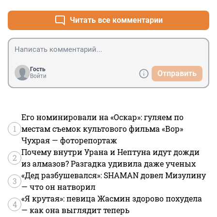
старым стремным отелем.

требует выкидывания денег на, к сожалению, смытые 
Про перелет - когда открыта Европа ВСЕГДА Сочи 
наши курорты.
Читать все комментарии
выходит дороже любого другого места, если лететь с 
багажом и в нормальное время вылета/прилета.

Считаю их спасает только то, что есть куча народу, 
которому нельзя в ту же Турцию, иначе давно бы там 
был полупустырь
Гость
Отправить
Войти
Его номинировали на «Оскар»: гуляем по
1
местам съемок культового фильма «Вор»
Чухрая — фоторепортаж
Почему внутри Урана и Нептуна идут дожди
2
из алмазов? Разгадка удивила даже ученых
«Дед разбушевался»: SHAMAN довел Мизулину
3
— что он натворил
«Я крутая»: певица Жасмин здорово похудела
4
— как она выглядит теперь