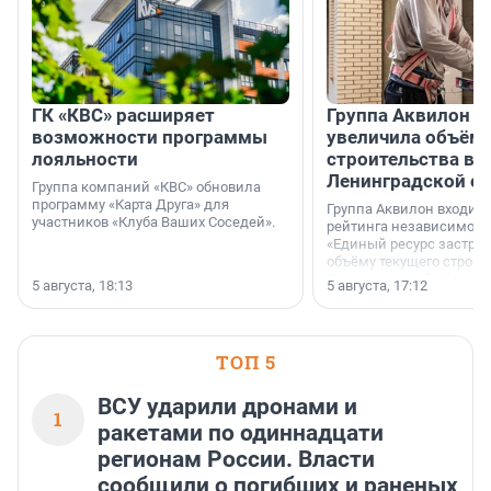
ГК «КВС» расширяет
Группа Аквилон н
возможности программы
увеличила объём 
лояльности
строительства в
Ленинградской о
Группа компаний «КВС» обновила
программу «Карта Друга» для
Группа Аквилон входит 
участников «Клуба Ваших Соседей».
рейтинга независимого
«Единый ресурс застро
объёму текущего строит
Ленинградской области
5 августа, 18:13
5 августа, 17:12
время компания реализу
185 429 кв. метров жиль
больше, чем в 1 квартал
ТОП 5
ВСУ ударили дронами и
1
ракетами по одиннадцати
регионам России. Власти
сообщили о погибших и раненых