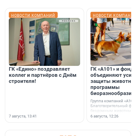
НОВОСТИ КОМПАНИЙ
НОВОСТИ КОМПАНИ
ГК «Едино» поздравляет
ГК «А101» и фонд
коллег и партнёров с Днём
объединяют усил
строителя!
защиты животных
программы
биоразнообразия
Группа компаний «А101»
Благотворительный фо
бездомным животным 
заключили соглашение
7 августа, 13:41
6 августа, 12:26
стратегическом сотрудн