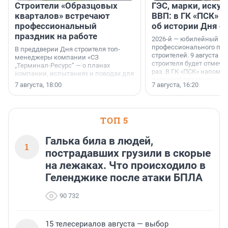
Строители «Образцовых
ГЭС, марки, искус
кварталов» встречают
ВВП: в ГК «ПСК» р
профессиональный
об истории Дня с
праздник на работе
2026-й — юбилейный го
профессионального пр
В преддверии Дня строителя топ-
строителей. 9 августа 2
менеджеры компании «СЗ
строителя будет отмечат
„Терминал-Ресурс“ — о планах
раз. В ГК «ПСК» напомни
компании, испытаниях и поводах для
появился праздник и к
осторожного оптимизма.
7 августа, 18:00
7 августа, 16:20
поменялась роль строит
ТОП 5
Галька била в людей,
1
пострадавших грузили в скорые
на лежаках. Что происходило в
Геленджике после атаки БПЛА
90 732
15 телесериалов августа — выбор