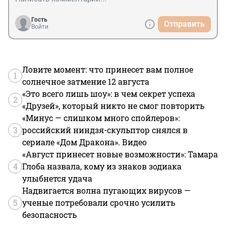
Гость
Отправить
Войти
Ловите момент: что принесет вам полное
1
солнечное затмение 12 августа
«Это всего лишь шоу»: в чем секрет успеха
2
«Друзей», который никто не смог повторить
«Минус — слишком много спойлеров»:
3
российский ниндзя-скульптор снялся в
сериале «Дом Дракона». Видео
«Август принесет новые возможности»: Тамара
4
Глоба назвала, кому из знаков зодиака
улыбнется удача
Надвигается волна пугающих вирусов —
5
ученые потребовали срочно усилить
безопасность