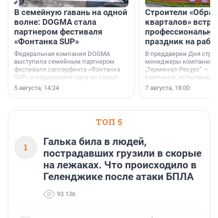
В семейную гавань на одной
Строители «Обра
волне: DOGMA стала
кварталов» встре
партнером фестиваля
профессиональн
«Фонтанка SUP»
праздник на рабо
Федеральная компания DOGMA
В преддверии Дня строи
выступила семейным партнером
менеджеры компании «
фестиваля сапсерфинга «Фонтанка
„Терминал-Ресурс“ — о 
SUP» и поддержала одну из самых
компании, испытаниях 
ярких и романтичных номинаций —
осторожного оптимизма
5 августа, 14:24
7 августа, 18:00
«SUP-свадьба».
ТОП 5
Галька била в людей,
1
пострадавших грузили в скорые
на лежаках. Что происходило в
Геленджике после атаки БПЛА
93 136