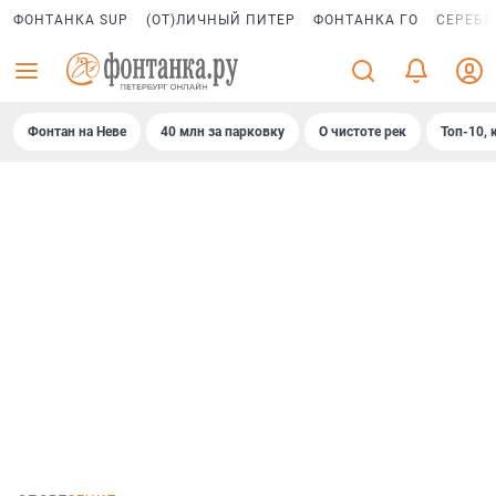
ФОНТАНКА SUP
(ОТ)ЛИЧНЫЙ ПИТЕР
ФОНТАНКА ГО
СЕРЕБР
Фонтан на Неве
40 млн за парковку
О чистоте рек
Топ-10, 