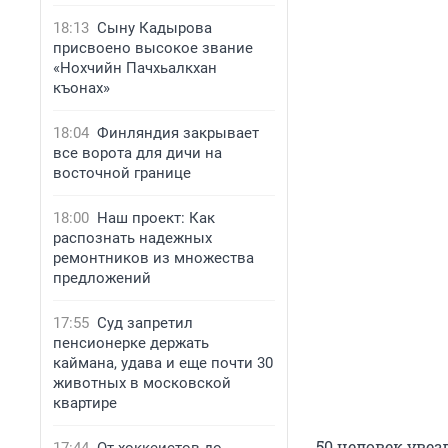
18:13
Сыну Кадырова
присвоено высокое звание
«Нохчийн Пачхьалкхан
къонах»
18:04
Финляндия закрывает
все ворота для дичи на
восточной границе
18:00
Наш проект: Как
распознать надежных
ремонтников из множества
предложений
17:55
Суд запретил
пенсионерке держать
каймана, удава и еще почти 30
животных в московской
квартире
50 человек увез