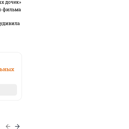
ых дочек»
го фильма
 удивила
льных