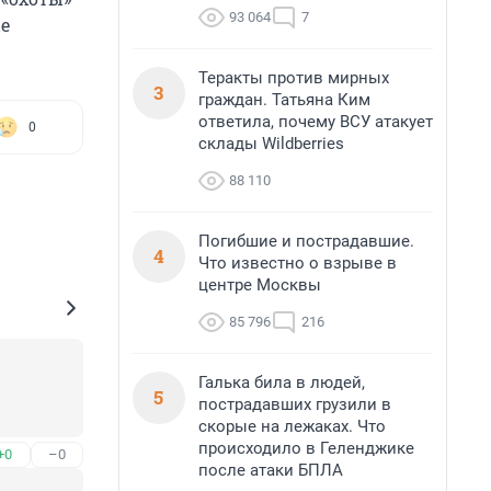
93 064
7
е
Теракты против мирных
3
граждан. Татьяна Ким
ответила, почему ВСУ атакует
0
склады Wildberries
88 110
Погибшие и пострадавшие.
4
Что известно о взрыве в
центре Москвы
85 796
216
Галька била в людей,
5
пострадавших грузили в
скорые на лежаках. Что
происходило в Геленджике
+0
–0
после атаки БПЛА