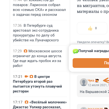
17:44
От хоккеистов до
поваров: Ларионов собрал
на мигрантов,
всю «семью СКА» и рассказал
материалы о п
о задачах перед сезоном
17:36
В Петербурге суд
0
арестовал экс-сотрудника
прокуратуры по делу об
убийстве на Луначарского
Увидели опечатку? В
Получай награды
17:29
Московское шоссе
ограничат до конца августа.
Где еще ждать пробок из-за
По
работ
КОММЕНТАР
17:21
В центре
Чука
Петербурга второй раз
12 июля 2021, 
пытается утонуть плавучий
ресторан
На Варшавской 27
17:17
«Весёлый молочник»
Джастас Уолкер рассказал,