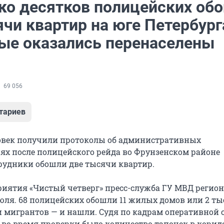
ко десятков полицейских об
чи квартир на юге Петербург
ые оказались перенаселены
69 056
тариев
овек получили протоколы об административных
х после полицейского рейда во Фрунзенском районе
трудники обошли две тысячи квартир.
иятия «Чистый четверг» пресс-служба ГУ МВД регион
июля. 68 полицейских обошли 11 жилых домов или 2 т
и мигрантов — и нашли. Судя по кадрам оперативной 
о время проверки было количество тапочек в коридо