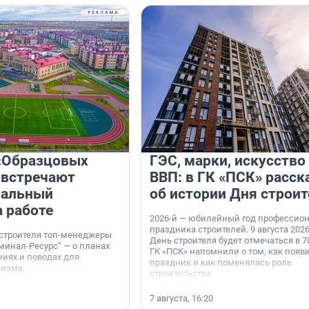
«Образцовых
ГЭС, марки, искусство
 встречают
ВВП: в ГК «ПСК» расск
нальный
об истории Дня строит
а работе
2026-й — юбилейный год профессио
праздника строителей. 9 августа 2026
 строителя топ-менеджеры
День строителя будет отмечаться в 70
минал-Ресурс“ — о планах
ГК «ПСК» напомнили о том, как появ
иях и поводах для
праздник и как поменялась роль
мизма.
строительства.
7 августа, 16:20