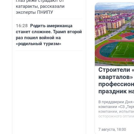
глаз реже страдают от
катаракты, рассказали
эксперты ПНИПУ
16:28
Родить американца
станет сложнее. Трамп второй
раз пошел войной на
«родильный туризм»
Строители 
кварталов»
профессио
праздник н
В преддверии Дня
компании «СЗ „Тер
компании, испытан
осторожного опти
7 августа, 18:00