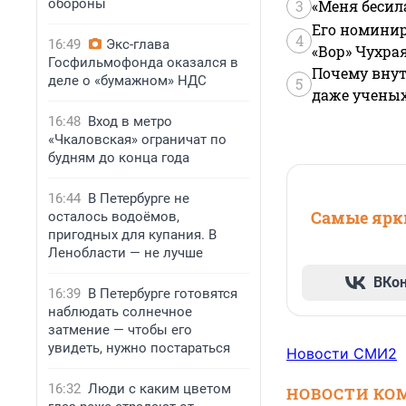
обороны
3
«Меня бесил
Его номинир
4
16:49
Экс-глава
«Вор» Чухра
Госфильмофонда оказался в
Почему внут
деле о «бумажном» НДС
5
даже учены
16:48
Вход в метро
«Чкаловская» ограничат по
будням до конца года
16:44
В Петербурге не
Самые ярки
осталось водоёмов,
пригодных для купания. В
Ленобласти — не лучше
ВКо
16:39
В Петербурге готовятся
наблюдать солнечное
затмение — чтобы его
увидеть, нужно постараться
Новости СМИ2
16:32
Люди с каким цветом
НОВОСТИ КО