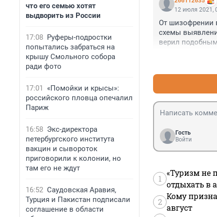
266112635
что его семью хотят
12 июля 2021, 
выдворить из России
От шизофрении в
схемы выявления
17:08
Руферы-подростки
верил подобным 
попытались забраться на
обывателей, пот
крышу Смольного собора
интернете где уго
ради фото
необразованные 
уровнем интелле
17:01
«Помойки и крысы»:
оградится от об
российского пловца опечалил
всем вокруг.
Париж
16:58
Экс-директора
Гость
петербургского института
Войти
вакцин и сывороток
приговорили к колонии, но
там его не ждут
«Туризм не 
1
отдыхать в а
16:52
Саудовская Аравия,
Кому призна
Турция и Пакистан подписали
2
август
соглашение в области