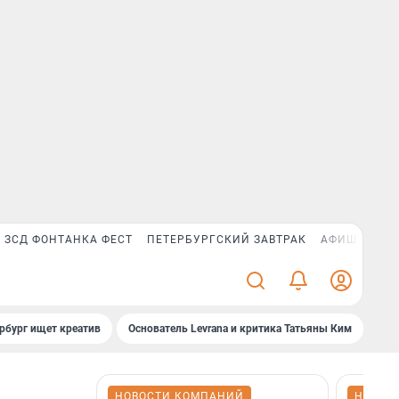
ЗСД ФОНТАНКА ФЕСТ
ПЕТЕРБУРГСКИЙ ЗАВТРАК
АФИША PLUS
рбург ищет креатив
Основатель Levrana и критика Татьяны Ким
Зач
НОВОСТИ КОМПАНИЙ
НОВОС