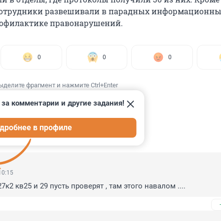
 сотрудники развешивали в парадных информационны
рофилактике правонарушений.
0
0
0
ыделите фрагмент и нажмите Ctrl+Enter
 за комментарии и другие задания!
дробнее в профиле
ИИ
26
10:15
к2 кв25 и 29 пусть проверят , там этого навалом ....