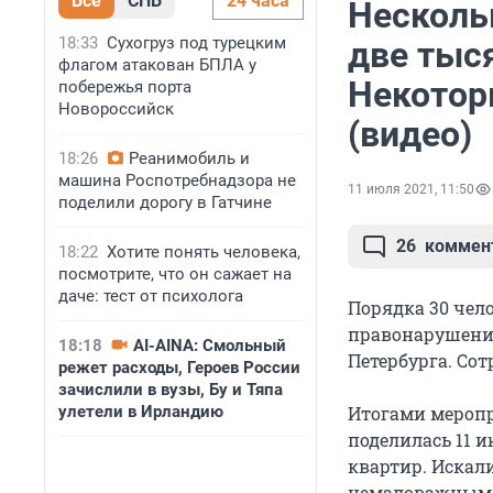
Все
СПБ
24 часа
Несколь
18:33
Сухогруз под турецким
две тыся
флагом атакован БПЛА у
Некотор
побережья порта
Новороссийск
(видео)
18:26
Реанимобиль и
машина Роспотребнадзора не
11 июля 2021, 11:50
поделили дорогу в Гатчине
26
коммен
18:22
Хотите понять человека,
посмотрите, что он сажает на
даче: тест от психолога
Порядка 30 чел
правонарушения
18:18
AI-AINA: Смольный
Петербурга. Со
режет расходы, Героев России
зачислили в вузы, Бу и Тяпа
улетели в Ирландию
Итогами меропр
поделилась 11 
квартир. Искал
немаловажным в