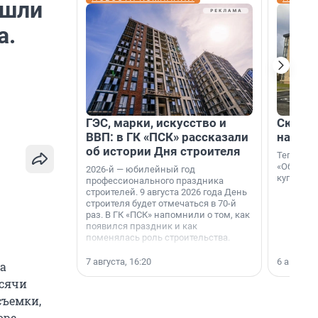
ошли
а.
ГЭС, марки, искусство и
Скидка
ВВП: в ГК «ПСК» рассказали
на гот
об истории Дня строителя
Теперь к
«Образцо
2026-й — юбилейный год
купить с
профессионального праздника
строителей. 9 августа 2026 года День
строителя будет отмечаться в 70-й
раз. В ГК «ПСК» напомнили о том, как
появился праздник и как
поменялась роль строительства.
7 августа, 16:20
6 августа,
а
ысячи
съемки,
ре.