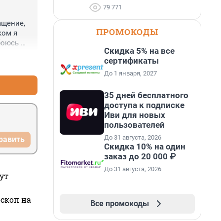
79 771
щение, 
ПРОМОКОДЫ
ом я 
оюсь 
Скидка 5% на все
том в 
сертификаты
+0
–0
оким 
До 1 января, 2027
тараются 
себе и 
35 дней бесплатного
доступа к подписке
Иви для новых
пользователей
До 31 августа, 2026
равить
Скидка 10% на один
заказ до 20 000 ₽
До 31 августа, 2026
ут
оскоп на
Все промокоды