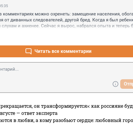
05:35
 комментариях можно охренеть: замещение населения, обога
 от диванных следователей, другой бред. Когда я был ребенк
слухам и ахиенее. Сейчас я вырос, набрался опыта и теперь б
ому что если судить по комментариям, причем под любым пос
дно, в любой стране, то 9 из 10 граждан, а то и все 99 из 100 - 
и отбитые наглухо. Я начинаю понимать, почему люди с выс
кта, деятели науки, исскуства и прочих небытовых областей с
Читать все комментарии
щества. Ибо это катастрофа и средний класс как отрава самим 
Отп
прекращается, он трансформируется»: как россияне буд
вгусте — ответ эксперта
ются в любви, а кому разобьют сердце: любовный гор