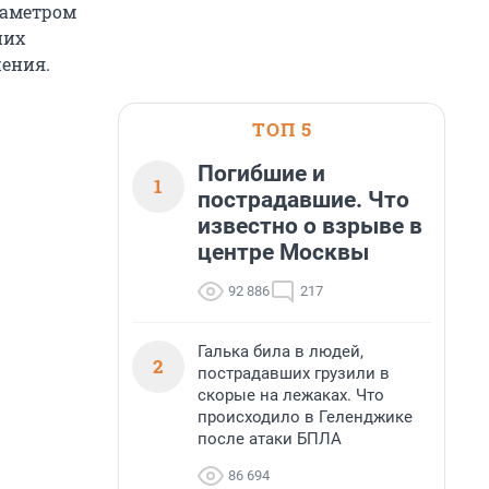
диаметром
них
жения.
ТОП 5
Погибшие и
1
пострадавшие. Что
известно о взрыве в
центре Москвы
92 886
217
Галька била в людей,
2
пострадавших грузили в
скорые на лежаках. Что
происходило в Геленджике
после атаки БПЛА
86 694