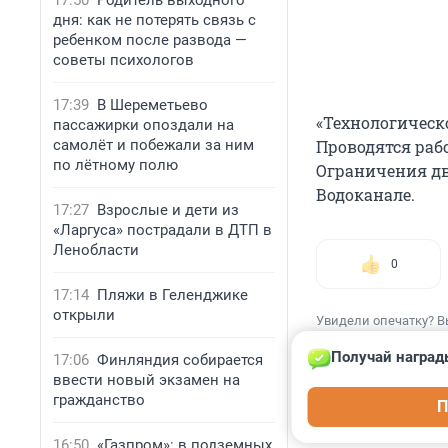
17:50
Родитель выходного
дня: как не потерять связь с
ребенком после развода —
советы психологов
17:39
В Шереметьево
«Технологическ
пассажирки опоздали на
Проводятся раб
самолёт и побежали за ним
по лётному полю
Ограничения дв
Водоканале.
17:27
Взрослые и дети из
«Ларгуса» пострадали в ДТП в
Ленобласти
0
17:14
Пляжи в Геленджике
открыли
Увидели опечатку? В
Получай наград
17:06
Финляндия собирается
ввести новый экзамен на
гражданство
П
КОММЕНТАР
16:50
«Газпром»: в подземных