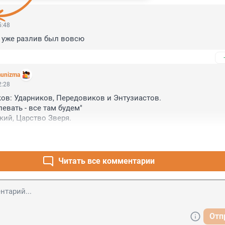
5:48
а уже разлив был вовсю
unizma
2:28
ков: Ударников, Передовиков и Энтузиастов.

левать - все там будем"

кий, Царство Зверя.
Читать все комментарии
Отп