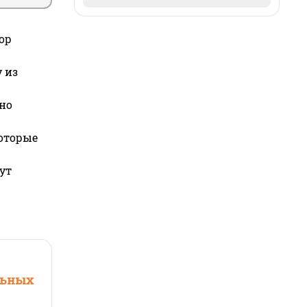
ор
 из
но
которые
ут
льных