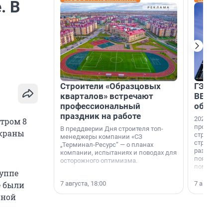
. В
Строители «Образцовых
ГЭС, м
кварталов» встречают
ВВП: в
профессиональный
об ист
праздник на работе
2026-й —
тром 8
професси
В преддверии Дня строителя топ-
 краны
строителе
менеджеры компании «СЗ
строителя
„Терминал-Ресурс“ — о планах
раз. В ГК
компании, испытаниях и поводах для
появился
осторожного оптимизма.
поменяла
руппе
7 августа, 18:00
7 августа,
е были
йной