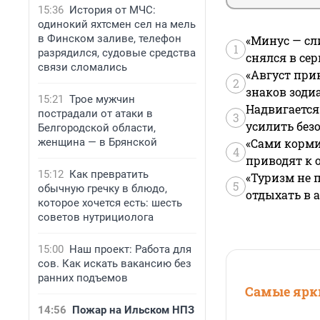
15:36
История от МЧС:
одинокий яхтсмен сел на мель
в Финском заливе, телефон
«Минус — сл
1
разрядился, судовые средства
снялся в се
связи сломались
«Август при
2
знаков зоди
15:21
Трое мужчин
Надвигается
пострадали от атаки в
3
усилить без
Белгородской области,
«Сами корми
женщина — в Брянской
4
приводят к 
15:12
Как превратить
«Туризм не 
5
обычную гречку в блюдо,
отдыхать в а
которое хочется есть: шесть
советов нутрициолога
15:00
Наш проект: Работа для
сов. Как искать вакансию без
ранних подъемов
Самые ярки
14:56
Пожар на Ильском НПЗ