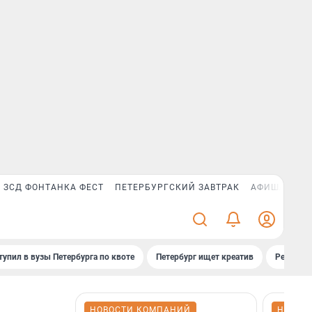
ЗСД ФОНТАНКА ФЕСТ
ПЕТЕРБУРГСКИЙ ЗАВТРАК
АФИША PLUS
тупил в вузы Петербурга по квоте
Петербург ищет креатив
Рейтинги
НОВОСТИ КОМПАНИЙ
НОВОС