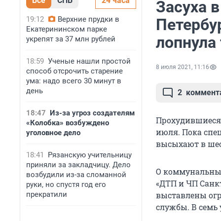
Все
СПБ
24 часа
Засуха в
19:12
Верхние прудки в
Петербу
Екатерининском парке
лопнула 
укрепят за 37 млн рублей
18:59
Ученые нашли простой
8 июля 2021, 11:16
способ отсрочить старение
ума: надо всего 30 минут в
день
2
коммент
18:47
Из-за угроз создателям
Прохудившиеся 
«Колобка» возбуждено
июля. Пока спе
уголовное дело
высыхают в шес
18:41
Рязанскую учительницу
приняли за закладчицу. Дело
О коммунальных
возбудили из-за сломанной
«ДТП и ЧП Санкт
руки, но спустя год его
прекратили
выставлены огр
службы. В семь 