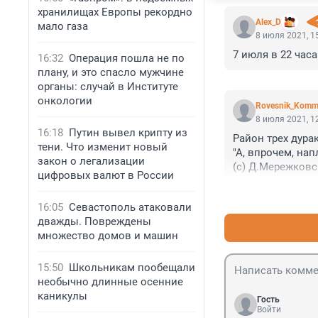
хранилищах Европы рекордно
Alex_D
мало газа
8 июля 2021, 1
7 июля в 22 час
16:32
Операция пошла не по
плану, и это спасло мужчине
органы: случай в Институте
онкологии
Rovesnik_Komm
8 июля 2021, 1
16:18
Путин вывел крипту из
Район трех дура
тени. Что изменит новый
"А, впрочем, нап
закон о легализации
(с) Д.Мережковс
цифровых валют в России
16:05
Севастополь атаковали
дважды. Повреждены
множество домов и машин
15:50
Школьникам пообещали
необычно длинные осенние
каникулы
Гость
Войти