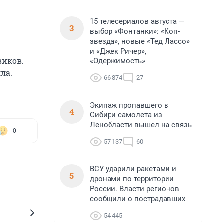
15 телесериалов августа —
3
выбор «Фонтанки»: «Коп-
звезда», новые «Тед Лассо»
и «Джек Ричер»,
виков.
«Одержимость»
ла.
66 874
27
Экипаж пропавшего в
4
Сибири самолета из
Ленобласти вышел на связь
0
57 137
60
ВСУ ударили ракетами и
5
дронами по территории
России. Власти регионов
сообщили о пострадавших
54 445