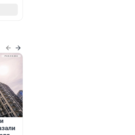
 и
На водоёмах Ленобласти
азали
заработали новые базовые