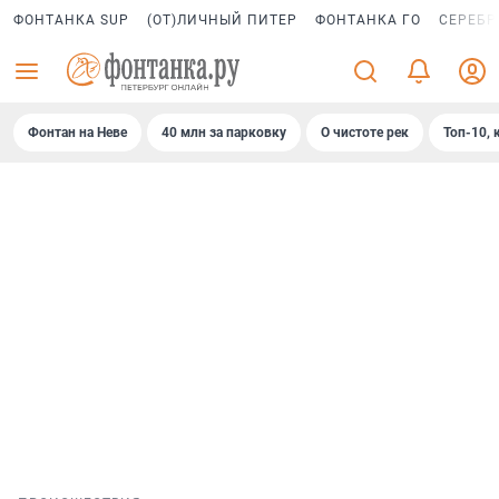
ФОНТАНКА SUP
(ОТ)ЛИЧНЫЙ ПИТЕР
ФОНТАНКА ГО
СЕРЕБР
Фонтан на Неве
40 млн за парковку
О чистоте рек
Топ-10, 