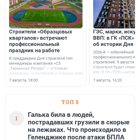
Строители «Образцовых
ГЭС, марки, искус
кварталов» встречают
ВВП: в ГК «ПСК» р
профессиональный
об истории Дня с
праздник на работе
2026-й — юбилейный го
профессионального пр
В преддверии Дня строителя топ-
строителей. 9 августа 2
менеджеры компании «СЗ
строителя будет отмечат
„Терминал-Ресурс“ — о планах
раз. В ГК «ПСК» напомни
компании, испытаниях и поводах для
появился праздник и к
осторожного оптимизма.
7 августа, 18:00
7 августа, 16:20
поменялась роль строит
ТОП 5
Галька била в людей,
1
пострадавших грузили в скорые
на лежаках. Что происходило в
Геленджике после атаки БПЛА