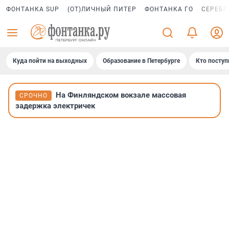
ФОНТАНКА SUP
(ОТ)ЛИЧНЫЙ ПИТЕР
ФОНТАНКА ГО
СЕРЕБР
Куда пойти на выходных
Образование в Петербурге
Кто поступ
На Финляндском вокзале массовая
СРОЧНО
задержка электричек