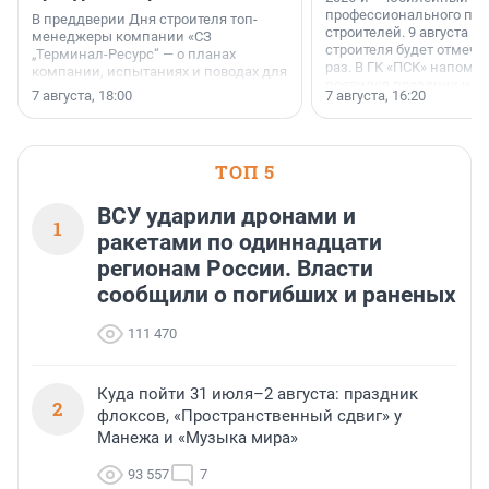
профессионального пр
В преддверии Дня строителя топ-
строителей. 9 августа 2
менеджеры компании «СЗ
строителя будет отмечат
„Терминал-Ресурс“ — о планах
раз. В ГК «ПСК» напомни
компании, испытаниях и поводах для
появился праздник и к
осторожного оптимизма.
7 августа, 18:00
7 августа, 16:20
поменялась роль строит
ТОП 5
ВСУ ударили дронами и
1
ракетами по одиннадцати
регионам России. Власти
сообщили о погибших и раненых
111 470
Куда пойти 31 июля–2 августа: праздник
2
флоксов, «Пространственный сдвиг» у
Манежа и «Музыка мира»
93 557
7