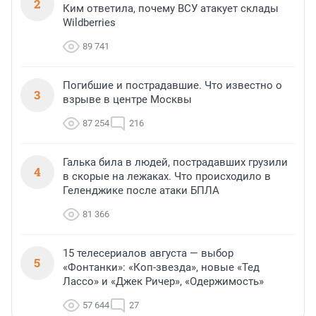
2
Ким ответила, почему ВСУ атакует склады
Wildberries
89 741
Погибшие и пострадавшие. Что известно о
3
взрыве в центре Москвы
87 254
216
Галька била в людей, пострадавших грузили
4
в скорые на лежаках. Что происходило в
Геленджике после атаки БПЛА
81 366
15 телесериалов августа — выбор
5
«Фонтанки»: «Коп-звезда», новые «Тед
Лассо» и «Джек Ричер», «Одержимость»
57 644
27