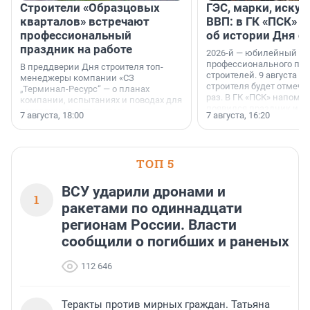
Строители «Образцовых
ГЭС, марки, искус
кварталов» встречают
ВВП: в ГК «ПСК» р
профессиональный
об истории Дня с
праздник на работе
2026-й — юбилейный го
профессионального пр
В преддверии Дня строителя топ-
строителей. 9 августа 2
менеджеры компании «СЗ
строителя будет отмечат
„Терминал-Ресурс“ — о планах
раз. В ГК «ПСК» напомни
компании, испытаниях и поводах для
появился праздник и к
осторожного оптимизма.
7 августа, 18:00
7 августа, 16:20
поменялась роль строит
ТОП 5
ВСУ ударили дронами и
1
ракетами по одиннадцати
регионам России. Власти
сообщили о погибших и раненых
112 646
Теракты против мирных граждан. Татьяна