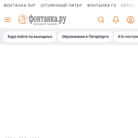
ФОНТАНКА SUP
(ОТ)ЛИЧНЫЙ ПИТЕР
ФОНТАНКА ГО
СЕРЕБР
Куда пойти на выходных
Образование в Петербурге
Кто поступ