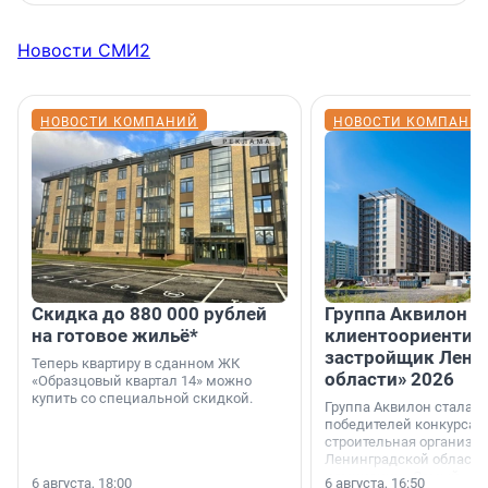
Новости СМИ2
НОВОСТИ КОМПАНИЙ
НОВОСТИ КОМПАНИ
Скидка до 880 000 рублей
Группа Аквилон 
на готовое жильё*
клиентоориентир
застройщик Лени
Теперь квартиру в сданном ЖК
области» 2026
«Образцовый квартал 14» можно
купить со специальной скидкой.
Группа Аквилон стала 
победителей конкурса 
строительная организа
Ленинградской области 
номинации «Самый
6 августа, 18:00
6 августа, 16:50