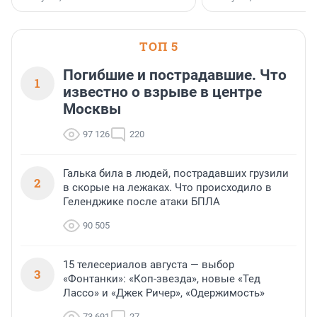
клиентоориентированн
застройщик Ленинград
области».
ТОП 5
Погибшие и пострадавшие. Что
1
известно о взрыве в центре
Москвы
97 126
220
Галька била в людей, пострадавших грузили
2
в скорые на лежаках. Что происходило в
Геленджике после атаки БПЛА
90 505
15 телесериалов августа — выбор
3
«Фонтанки»: «Коп-звезда», новые «Тед
Лассо» и «Джек Ричер», «Одержимость»
73 691
27