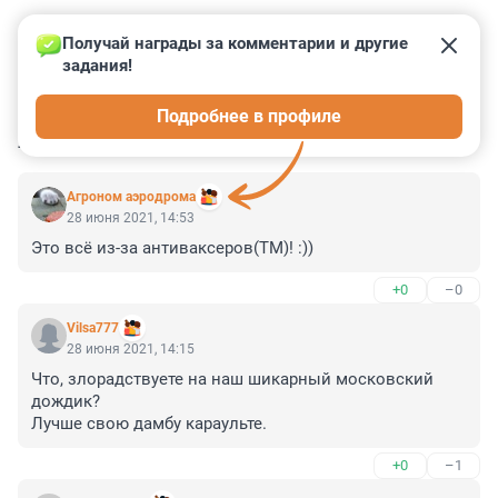
Получай награды за комментарии и другие 
задания!
0
0
0
0
0
Подробнее в профиле
КОММЕНТАРИИ
4
Агроном аэродрома
28 июня 2021, 14:53
Это всё из-за антиваксеров(ТМ)! :))
+0
–0
Vilsa777
28 июня 2021, 14:15
Что, злорадствуете на наш шикарный московский 
дождик?

Лучше свою дамбу караульте.
+0
–1