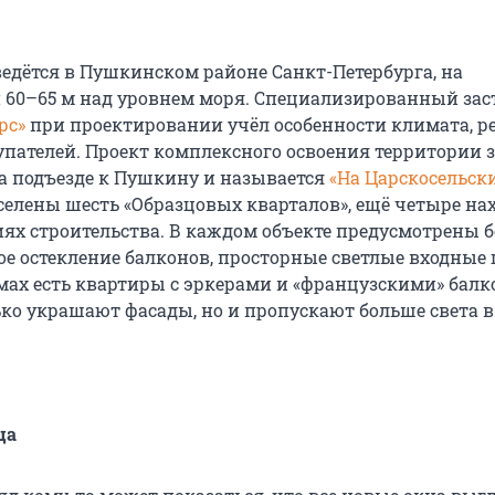
ведётся в Пушкинском районе Санкт-Петербурга, на
 60–65 м над уровнем моря. Специализированный за
рс»
при проектировании учёл особенности климата, р
пателей. Проект комплексного освоения территории 
на подъезде к Пушкину и называется
«На Царскосельск
аселены шесть «Образцовых кварталов», ещё четыре на
иях строительства. В каждом объекте предусмотрены 
ое остекление балконов, просторные светлые входные
мах есть квартиры с эркерами и «французскими» балк
ько украшают фасады, но и пропускают больше света в
ца