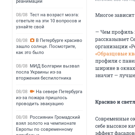
реанимации
Многое зависит
08/08
Тест на возраст мозга:
ответьте на эти 10 вопросов и
узнайте свой
— Чем профиль 
рассказывает С
08/08
В Петербурге красиво
организации «Р
зашло солнце. Посмотрите,
как это было
«Образцовые кв
профили с пан
08/08
МИД Болгарии вызвал
ширине в окнах 
посла Украины из-за
значит — лучше
вторжения беспилотника
08/08
На севере Петербурга
из-за пожара пришлось
Красиво и свет
проводить эвакуацию
08/08
Россиянин Громадский
Современные ок
взял золото на чемпионате
себе высокое ка
Европы по современному
эффект фасадов,