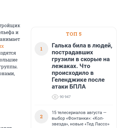
стройщик
ельефа и
ТОП 5
занимает
Галька била в людей,
их
1
пострадавших
ходятся
грузили в скорые на
большие
лежаках. Что
 группы.
происходило в
онами,
Геленджике после
атаки БПЛА
90 947
15 телесериалов августа —
2
выбор «Фонтанки»: «Коп-
звезда», новые «Тед Лассо»