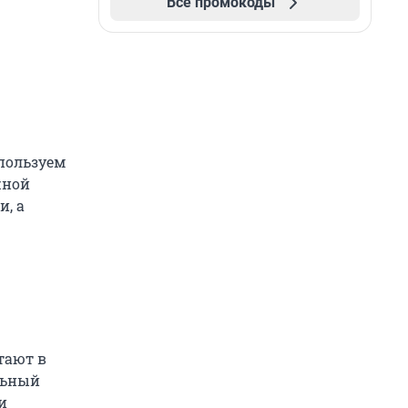
Все промокоды
пользуем
жной
и, а
тают в
альный
и