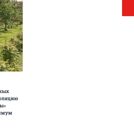
чных
соляцию
лы»
симум