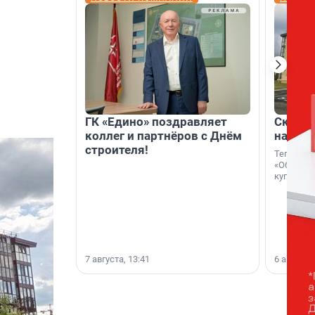
ГК «Едино» поздравляет
Скидка
коллег и партнёров с Днём
на гот
строителя!
Теперь к
«Образцо
купить с
7 августа, 13:41
6 августа,