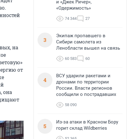
лядят
и «Джек Ричер»,
во.
«Одержимость»
енностей
74 344
27
Экипаж пропавшего в
3
Сибири самолета из
вых, на
Ленобласти вышел на связь
ное
60 583
60
ветовую»
нергию от
ВСУ ударили ракетами и
же
4
дронами по территории
ий
России. Власти регионов
, она
сообщили о пострадавших
ащищают
58 090
Из-за атаки в Красном Бору
5
горит склад Wildberries
52 365