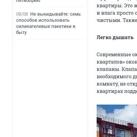
пятиборью
квартиры. Это 
и влага просто
08/08
Не выкидывайте: семь
чистыми. Такие
способов использовать
силикагелевые пакетики в
быту
Легко дышать
Современные ок
кварталов» ок
клапаны. Клапа
необходимого д
комнату, не отк
квартирах под