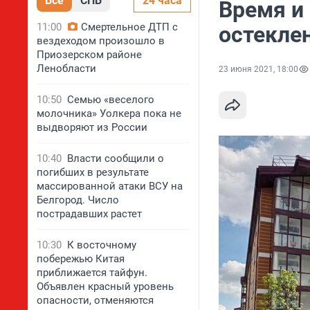
Все
СПБ
24 часа
Время и 
11:00
Смертельное ДТП с
остекле
вездеходом произошло в
Приозерском районе
Ленобласти
23 июня 2021, 18:00
10:50
Семью «веселого
молочника» Уолкера пока не
выдворяют из России
10:40
Власти сообщили о
погибших в результате
массированной атаки ВСУ на
Белгород. Число
пострадавших растет
10:30
К восточному
побережью Китая
приближается тайфун.
Объявлен красный уровень
опасности, отменяются