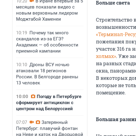
10:20
В Иране впервые за 5
Больше света
месяцев показали видео с
новым верховным лидером
Моджтабой Хаменеи
Строительство 
возвышенности
10:19
Почему так много
«Терминал-Ресу
скандалов из-за ЕГЭ?
пожелания поку
Академик — об особенности
участок 316 га 
приемной кампании
холмах»
. Уже з
на разных стад
10:10
Дроны ВСУ ночью
окна, панорамн
атаковали 18 регионов
России. В Белгороде ранены
В некоторых до
13 человек
которые не тол
помещение.
10:00
Погоду в Петербурге
сформирует антициклон с
центром над Белоруссией
Большая разни
07:07
Затерянный
Петербург: плавучий фонтан
на Неве и каток на Дворцовой