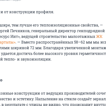
 и от конструкции профиля.
шире, тем лучше его теплоизоляционные свойства, —
ергей Печников, генеральный директор генподрядной
есурс Инт», ведущей строительство малоэтажных
ЖК
арталы»
. — Вместо распространённых 58–62 мм мы ис
елями шириной 72 мм. Благодаря увеличенной монта
удается достичь более высокого уровня герметичност
й тепло- и звукоизоляции.
ло
онные конструкции от ведущих производителей соче
чество и эстетику. Напыление на стекле создаёт зерк
 в результате с улицы не видно, что происходит внутр