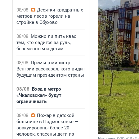
08/08
Десятки квадратных
метров лесов горели на
стройке в Обухово
08/08
Можно ли пить квас
тем, кто садится за руль,
беременным и детям
08/08
Премьер-министр
Венгрии рассказал, кого видит
будущим президентом страны
08/08
Вход в метро
«Чкаловская» будут
ограничивать
08/08
Пожар в детской
больнице в Подмосковье —
эвакуированы более 20
человек, спасены дети из
Источник: 
ООО «СЗ «Те