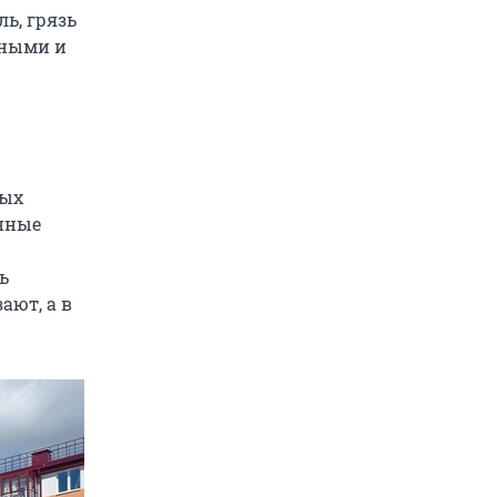
ь, грязь
чными и
вых
нные
ь
ают, а в