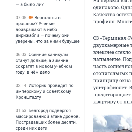
На первый взгл
— а было ли?
одинаково. Одн
Качество остекл
07:05
Вертолеты в
профиля. Многи
прошлом? Ученые
возвращают в небо
дирижабли — почему они
СЗ «Терминал-Р
уверены, что за ними будущее
двухкамерные т
внешнее стекло
06:03
Осенние каникулы
напыление. Под
станут дольше, а зимние
часть солнечно
сократят в новом учебном
году: в чём дело
отопительных п
принципу окна 
02:14
Историк проведет по
ультрафиолет. В
имперскому и советскому
предотвращает 
Кронштадту
квартиру от пы
01:53
Белгород подвергся
массированной атаке дронов.
Пострадавших более десяти,
среди них дети