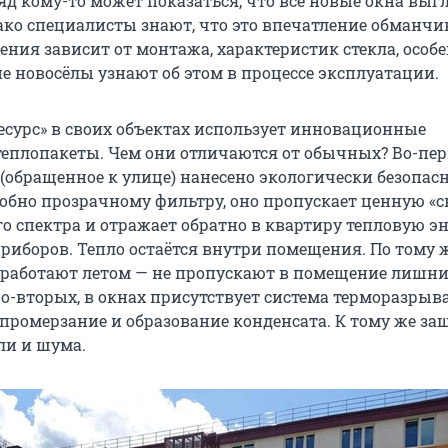
яд кому-то может показаться, что все новые окна выг
ако специалисты знают, что это впечатление обманчи
ения зависит от монтажа, характеристик стекла, особ
е новосёлы узнают об этом в процессе эксплуатации.
есурс» в своих объектах использует инновационные
еплопакеты. Чем они отличаются от обычных? Во-пер
 (обращенное к улице) нанесено экологически безопас
обно прозрачному фильтру, оно пропускает ценную «с
го спектра и отражает обратно в квартиру тепловую э
риборов. Тепло остаётся внутри помещения. По тому 
работают летом — не пропускают в помещение лишн
о-вторых, в окнах присутствует система терморазрыва
промерзание и образование конденсата. К тому же з
ли и шума.