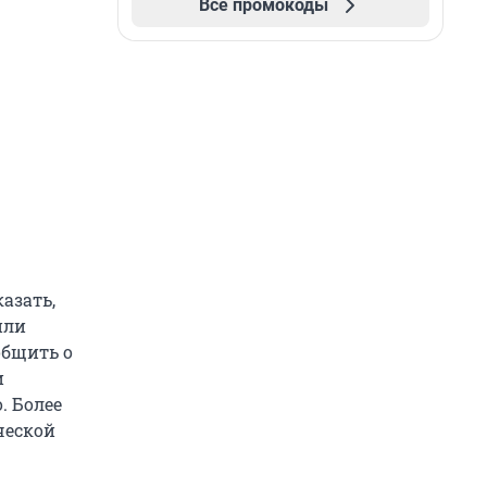
Все промокоды
азать,
или
общить о
и
. Более
ческой