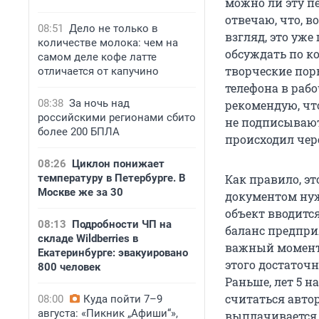
можно ли эту п
отвечаю, что, в
08:51
Дело не только в
взгляд, это уже
количестве молока: чем на
обсуждать по к
самом деле кофе латте
творческие поры
отличается от капучино
телефона в рабо
08:38
За ночь над
рекомендую, что
российскими регионами сбито
не подписывают
более 200 БПЛА
происходил чер
08:26
Циклон понижает
температуру в Петербурге. В
Как правило, эт
Москве же за 30
документом нуж
объект вводитс
08:13
Подробности ЧП на
баланс предпри
складе Wildberries в
важный момент.
Екатеринбурге: эвакуировано
этого достаточн
800 человек
Раньше, лет 5 н
считаться авто
08:00
Куда пойти 7–9
августа: «Пикник „Афиши“»,
выплачивается 