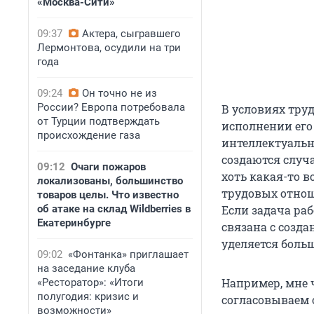
«Москва-Сити»
09:37
Актера, сыгравшего
Лермонтова, осудили на три
года
09:24
Он точно не из
России? Европа потребовала
В условиях тру
от Турции подтверждать
исполнении его
происхождение газа
интеллектуальн
создаются случа
09:12
Очаги пожаров
хоть какая-то в
локализованы, большинство
трудовых отнош
товаров целы. Что известно
об атаке на склад Wildberries в
Если задача ра
Екатеринбурге
связана с созда
уделяется боль
09:02
«Фонтанка» приглашает
на заседание клуба
Например, мне 
«Ресторатор»: «Итоги
полугодия: кризис и
согласовываем о
возможности»