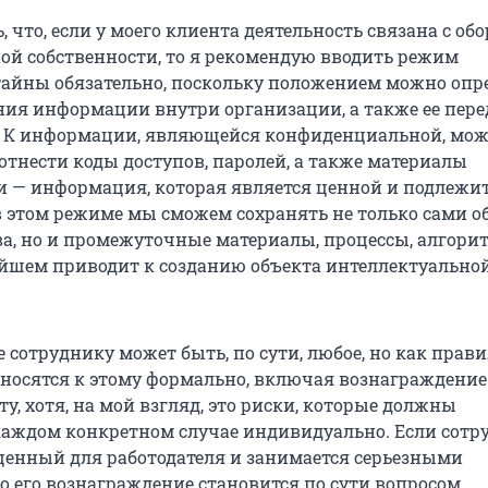
 что, если у моего клиента деятельность связана с об
ой собственности, то я рекомендую вводить режим
айны обязательно, поскольку положением можно опр
ия информации внутри организации, а также ее пере
. К информации, являющейся конфиденциальной, мо
отнести коды доступов, паролей, а также материалы
и — информация, которая является ценной и подлежи
в этом режиме мы сможем сохранять не только сами 
ва, но и промежуточные материалы, процессы, алгори
нейшем приводит к созданию объекта интеллектуально
сотруднику может быть, по сути, любое, но как прави
тносятся к этому формально, включая вознаграждение
у, хотя, на мой взгляд, это риски, которые должны
каждом конкретном случае индивидуально. Если сотр
ценный для работодателя и занимается серьезными
то его вознаграждение становится по сути вопросом