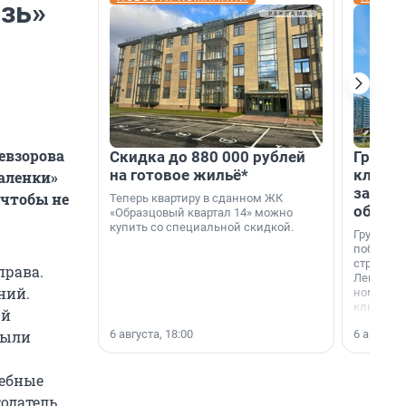
зь»
евзорова
Скидка до 880 000 рублей
Группа
на готовое жильё*
клиен
даленки»
застро
 чтобы не
Теперь квартиру в сданном ЖК
област
«Образцовый квартал 14» можно
купить со специальной скидкой.
Группа А
победите
строител
права.
Ленингра
ний.
номинац
клиенто
ый
застройщ
6 августа, 18:00
6 августа,
были
области»
жебные
тодатель