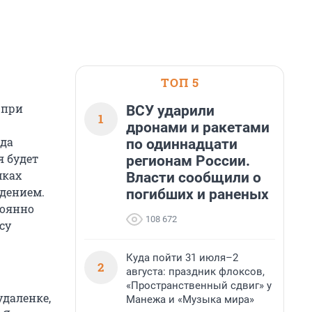
ТОП 5
 при
ВСУ ударили
1
дронами и ракетами
гда
по одиннадцати
я будет
регионам России.
мках
Власти сообщили о
едением.
погибших и раненых
тоянно
108 672
су
Куда пойти 31 июля–2
2
августа: праздник флоксов,
«Пространственный сдвиг» у
удаленке,
Манежа и «Музыка мира»