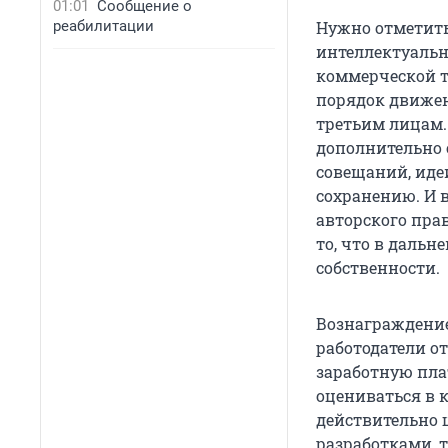
01:01
Сообщение о
реабилитации
Нужно отметить,
интеллектуальн
коммерческой т
порядок движен
третьим лицам
дополнительно 
совещаний, иде
сохранению. И 
авторского пра
то, что в даль
собственности.
Вознаграждение 
работодатели о
заработную плат
оцениваться в 
действительно 
разработками, 