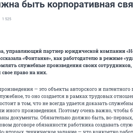
лжна быть корпоративная свя
1 525
ва, управляющий партнер юридической компании «Н
ассказала «Фонтанке», как работодателю в режиме «у
млять служебные произведения своих сотрудников,
 свое право на них.
произведения — это объекты авторского и патентного 
лужебное, то оно создается в рамках трудовых отноше
стоит в том, что не всегда удается доказать служебн
или иного произведения. Поэтому очень важно, чтобы 
аны документы. Обязательно должно быть, во-первых,
довом договоре обязанности работника создавать слу
Во-вторых, техническое задание — что конкретно рабо