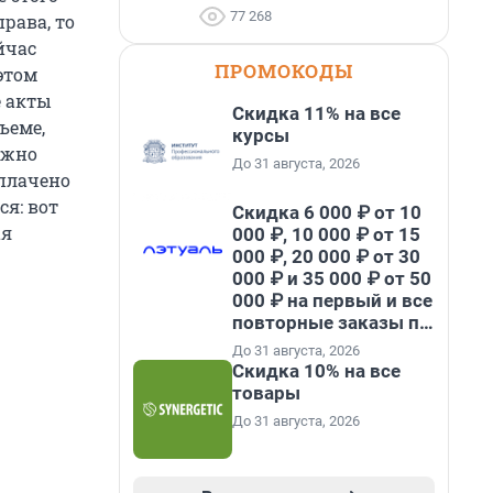
77 268
рава, то
йчас
ПРОМОКОДЫ
этом
е акты
Скидка 11% на все
ъеме,
курсы
ожно
До 31 августа, 2026
ыплачено
я: вот
Скидка 6 000 ₽ от 10
ая
000 ₽, 10 000 ₽ от 15
000 ₽, 20 000 ₽ от 30
000 ₽ и 35 000 ₽ от 50
000 ₽ на первый и все
повторные заказы по
промокоду НАБЕРИ
До 31 августа, 2026
Скидка 10% на все
товары
До 31 августа, 2026