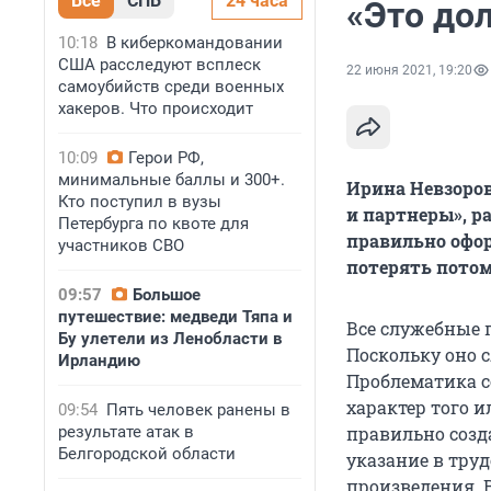
Все
СПБ
24 часа
«Это до
10:18
В киберкомандовании
США расследуют всплеск
22 июня 2021, 19:20
самоубийств среди военных
хакеров. Что происходит
10:09
Герои РФ,
минимальные баллы и 300+.
Ирина Невзоро
Кто поступил в вузы
и партнеры», р
Петербурга по квоте для
правильно офор
участников СВО
потерять потом
09:57
Большое
путешествие: медведи Тяпа и
Все служебные 
Бу улетели из Ленобласти в
Поскольку оно с
Ирландию
Проблематика со
характер того 
09:54
Пять человек ранены в
результате атак в
правильно созд
Белгородской области
указание в тру
произведения. 