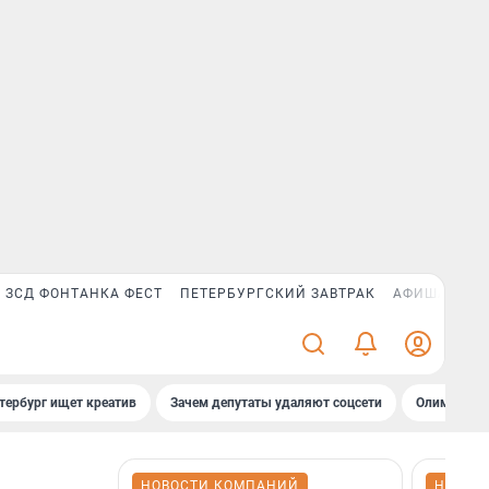
ЗСД ФОНТАНКА ФЕСТ
ПЕТЕРБУРГСКИЙ ЗАВТРАК
АФИША PLUS
тербург ищет креатив
Зачем депутаты удаляют соцсети
Олимпиадни
НОВОСТИ КОМПАНИЙ
НОВОС