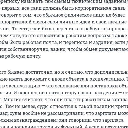
ереписку называть тем самым техническим заданием? 
о-первых, все-таки должна быть корпоративная связь.
 говорит о том, что обычное физическое лицо не будет
орпоративной связи свои личные идеи и свои личные
вы. То есть, если была переписка с рабочего корпора
чем чате, то это относится к рабочим вопросам. Также
бы была рабочая почта, и переписка и задания, если 
ся собственноручно, важно, чтобы обмен документа
ез рабочую почту.
ого бывает достаточно, но я считаю, что дополнитель
но иметь документ о вводе объекта в эксплуатацию. Т
я в эксплуатацию — это основание для постановки объ
ятия. И наконец выплата автору вознаграждения — эт
 Многие считают, что они платят работникам зарплат
о. Тем не менее, суды относятся к такой позиции крит
азад, суды вообще не рассматривали, что зарплата мож
рским вознаграждением: они говорили, что зарплата
за выполнение трудовых функций. А если в результате