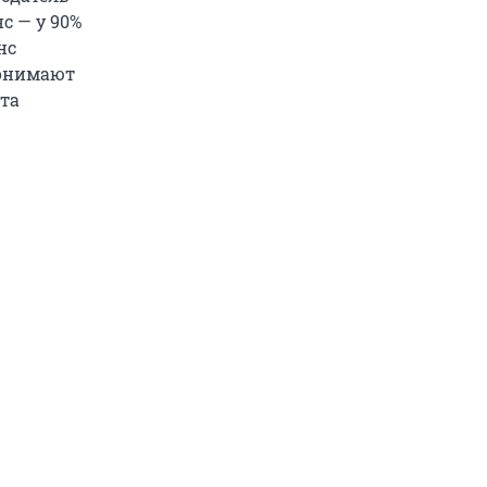
с — у 90%
нс
понимают
ата