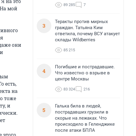
Я на это
89 285
7
 На мой
Теракты против мирных
3
граждан. Татьяна Ким
тивного
ответила, почему ВСУ атакует
 я
склады Wildberries
даже они
85 215
ми
Погибшие и пострадавшие.
4
Что известно о взрыве в
ным
центре Москвы
о есть,
83 324
216
екта на
о тоже
у, и
Галька била в людей,
5
пострадавших грузили в
ически.
скорые на лежаках. Что
ет
происходило в Геленджике
после атаки БПЛА
 этого