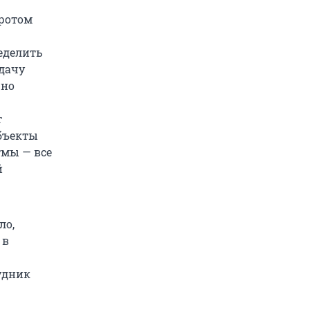
оротом
еделить
дачу
жно
т
объекты
тмы — все
й
ло,
 в
удник