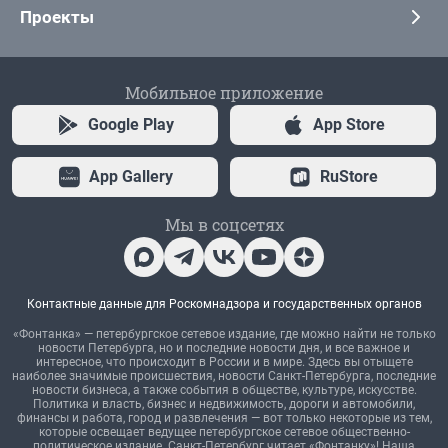
Проекты
Мобильное приложение
Google Play
App Store
App Gallery
RuStore
Мы в соцсетях
Контактные данные для Роскомнадзора и государственных органов
«Фонтанка» — петербургское сетевое издание, где можно найти не только
новости Петербурга, но и последние новости дня, и все важное и
интересное, что происходит в России и в мире. Здесь вы отыщете
наиболее значимые происшествия, новости Санкт-Петербурга, последние
новости бизнеса, а также события в обществе, культуре, искусстве.
Политика и власть, бизнес и недвижимость, дороги и автомобили,
финансы и работа, город и развлечения — вот только некоторые из тем,
которые освещает ведущее петербургское сетевое общественно-
политическое издание. Санкт-Петербург читает «Фонтанку»! Наша