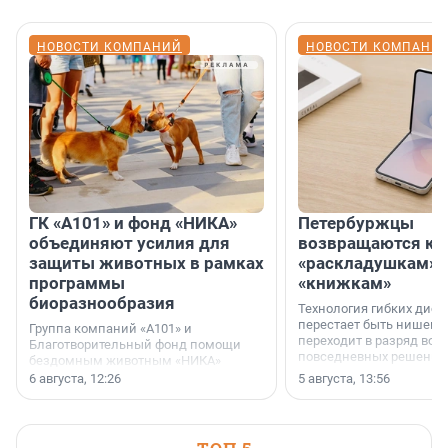
НОВОСТИ КОМПАНИЙ
НОВОСТИ КОМПАНИ
ГК «А101» и фонд «НИКА»
Петербуржцы
объединяют усилия для
возвращаются к
защиты животных в рамках
«раскладушкам» 
программы
«книжкам»
биоразнообразия
Технология гибких дисп
перестает быть нишевы
Группа компаний «А101» и
переходит в разряд вос
Благотворительный фонд помощи
повседневных решений
бездомным животным «НИКА»
заключили соглашение о
6 августа, 12:26
5 августа, 13:56
стратегическом сотрудничестве.