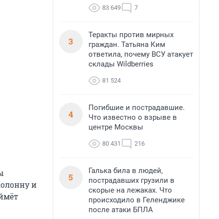
83 649
7
Теракты против мирных
3
граждан. Татьяна Ким
ответила, почему ВСУ атакует
склады Wildberries
81 524
Погибшие и пострадавшие.
4
Что известно о взрыве в
центре Москвы
80 431
216
Галька била в людей,
ы
5
пострадавших грузили в
колонну и
скорые на лежаках. Что
аймёт
происходило в Геленджике
после атаки БПЛА