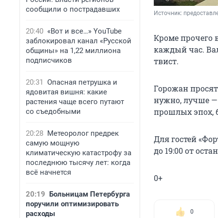
сообщили о пострадавших
Источник: 
предоставл
20:40
«Вот и все…» YouTube
Кроме прочего 
заблокировал канал «Русской
каждый час. Вал
общины» на 1,22 миллиона
подписчиков
твист.
20:31
Опасная петрушка и
Горожан просят
ядовитая вишня: какие
нужно, лучше — 
растения чаще всего путают
прошлых эпох, 
со съедобными
20:28
Метеоролог предрек
Для гостей «Фор
самую мощную
до 19:00 от оста
климатическую катастрофу за
последнюю тысячу лет: когда
всё начнется
0+
20:19
Больницам Петербурга
поручили оптимизировать
0
расходы