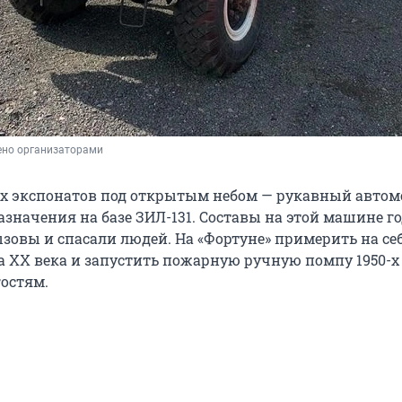
ено организаторами
х экспонатов под открытым небом — рукавный автом
азначения на базе ЗИЛ-131. Составы на этой машине г
зовы и спасали людей. На «Фортуне» примерить на се
а XX века и запустить пожарную ручную помпу 1950-х
гостям.