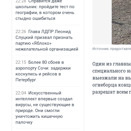
22:28
Справится даже
школьник: пройдите тест по
географии, в котором очень
стыдно ошибиться
22:26
Глава ЛДПР Леонид
Слуцкий призвал признать
партию «Яблоко»
нежелательной организацией
Источник: 
предоставл
22:15
Более 80 сбоев в
Один из главны
аэропорту Сочи: задержки
специального н
коснулись и рейсов в
выезжали на вы
Петербург
огнеборца конц
разрешат всем 
22:04
Искусственный
интеллект впервые создал
вирусы, не существующие в
природе. Они смогли
уничтожить кишечную
палочку