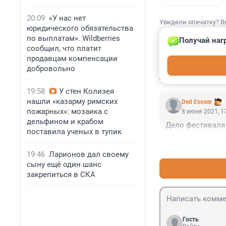
20:09
«У нас нет
Увидели опечатку? В
юридического обязательства
по выплатам». Wildberries
Получай наг
сообщил, что платит
продавцам компенсации
добровольно
КОММЕНТАР
19:58
У стен Колизея
нашли «казарму римских
Ded Esoxer
пожарных»: мозаика с
8 июня 2021, 1
дельфином и крабом
Дело фестиваля 
поставила ученых в тупик
19:46
Ларионов дал своему
сыну ещё один шанс
закрепиться в СКА
Гость