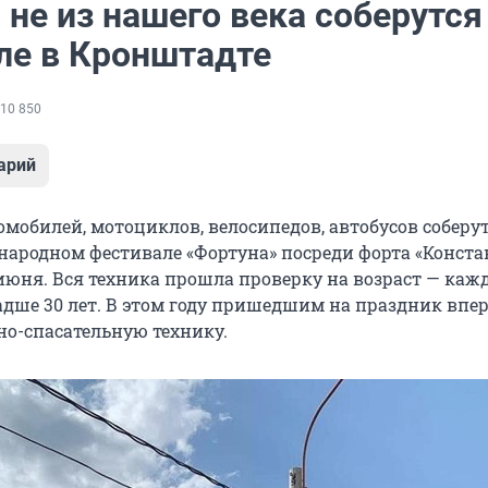
не из нашего века соберутся
ле в Кронштадте
10 850
арий
мобилей, мотоциклов, велосипедов, автобусов соберут
ародном фестивале «Фортуна» посреди форта «Конста
июня. Вся техника прошла проверку на возраст — ка
адше 30 лет. В этом году пришедшим на праздник впе
о-спасательную технику.