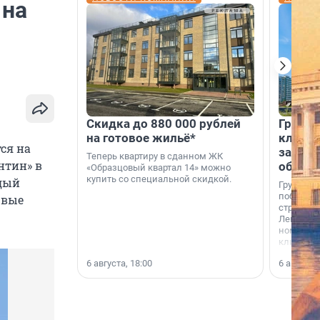
 на
Скидка до 880 000 рублей
Группа
на готовое жильё*
клиен
ся на
застро
Теперь квартиру в сданном ЖК
нтин» в
област
«Образцовый квартал 14» можно
купить со специальной скидкой.
ждый
Группа А
победите
рвые
строител
Ленингра
номинац
клиенто
застройщ
6 августа, 18:00
6 августа,
области»