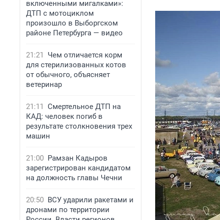
включенными мигалками»:
ДТП с мотоциклом
произошло в Выборгском
районе Петербурга — видео
21:21
Чем отличается корм
для стерилизованных котов
от обычного, объясняет
ветеринар
21:11
Смертельное ДТП на
КАД: человек погиб в
результате столкновения трех
машин
21:00
Рамзан Кадыров
зарегистрирован кандидатом
на должность главы Чечни
20:50
ВСУ ударили ракетами и
дронами по территории
России. Власти регионов