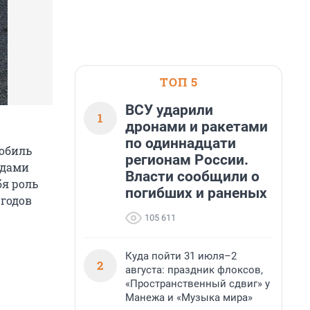
ТОП 5
ВСУ ударили
1
дронами и ракетами
по одиннадцати
обиль
регионам России.
одами
Власти сообщили о
бя роль
погибших и раненых
 годов
105 611
Куда пойти 31 июля–2
2
августа: праздник флоксов,
«Пространственный сдвиг» у
Манежа и «Музыка мира»