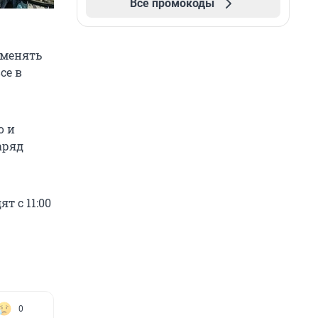
Все промокоды
 менять
се в
о и
аряд
т с 11:00
0