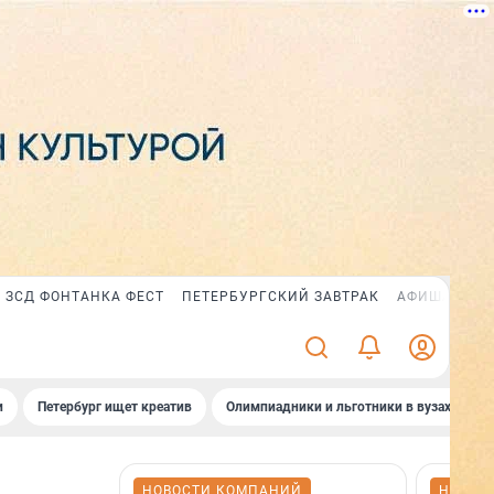
ЗСД ФОНТАНКА ФЕСТ
ПЕТЕРБУРГСКИЙ ЗАВТРАК
АФИША PLUS
и
Петербург ищет креатив
Олимпиадники и льготники в вузах СПб
НОВОСТИ КОМПАНИЙ
НОВОС