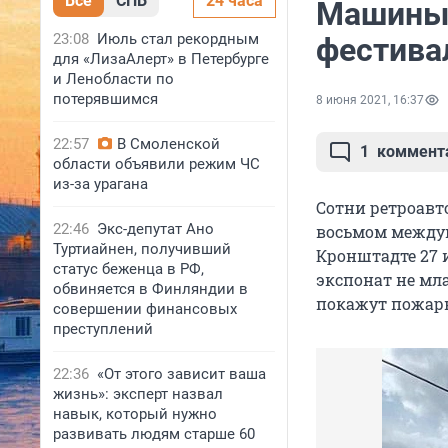
Все
СПБ
24 часа
Машины 
23:08
Июль стал рекордным
фестива
для «ЛизаАлерт» в Петербурге
и Ленобласти по
потерявшимся
8 июня 2021, 16:37
22:57
В Смоленской
1
коммент
области объявили режим ЧС
из-за урагана
Сотни ретроавто
22:46
Экс-депутат Ано
восьмом междун
Туртиайнен, получивший
Кронштадте 27 
статус беженца в РФ,
экспонат не мл
обвиняется в Финляндии в
покажут пожарн
совершении финансовых
преступлений
22:36
«От этого зависит ваша
жизнь»: эксперт назвал
навык, который нужно
развивать людям старше 60