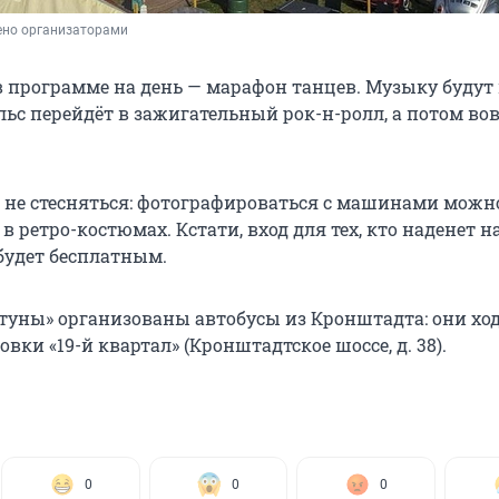
ено организаторами
в программе на день — марафон танцев. Музыку будут
ьс перейдёт в зажигательный рок-н-ролл, а потом вов
 не стесняться: фотографироваться с машинами можн
в ретро-костюмах. Кстати, вход для тех, кто наденет н
будет бесплатным.
туны» организованы автобусы из Кронштадта: они ходя
новки «19-й квартал» (Кронштадтское шоссе, д. 38).
0
0
0