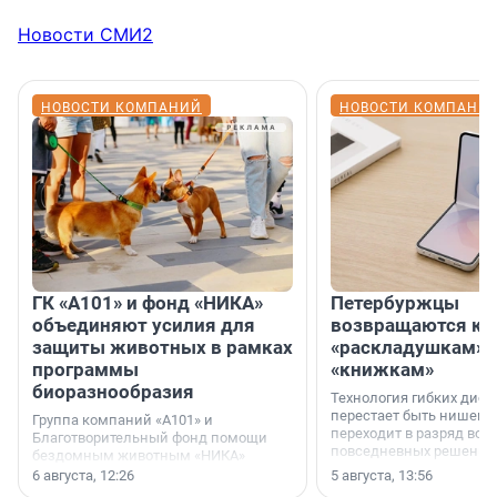
Новости СМИ2
НОВОСТИ КОМПАНИЙ
НОВОСТИ КОМПАНИ
ГК «А101» и фонд «НИКА»
Петербуржцы
объединяют усилия для
возвращаются к
защиты животных в рамках
«раскладушкам» 
программы
«книжкам»
биоразнообразия
Технология гибких дисп
перестает быть нишевы
Группа компаний «А101» и
переходит в разряд вос
Благотворительный фонд помощи
повседневных решений
бездомным животным «НИКА»
заключили соглашение о
6 августа, 12:26
5 августа, 13:56
стратегическом сотрудничестве.