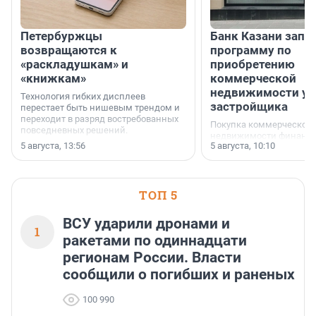
Петербуржцы
Банк Казани запу
возвращаются к
программу по
«раскладушкам» и
приобретению
«книжкам»
коммерческой
недвижимости у
Технология гибких дисплеев
застройщика
перестает быть нишевым трендом и
переходит в разряд востребованных
Покупка коммерческой
повседневных решений.
недвижимости финанс
5 августа, 13:56
5 августа, 10:10
инструмент, доступный
предпринимателей. Буд
офис, склад, торговое 
или готовый арендный 
ТОП 5
успех сделки зависит о
выбора объекта и грамо
финансирования.
ВСУ ударили дронами и
1
ракетами по одиннадцати
регионам России. Власти
сообщили о погибших и раненых
100 990