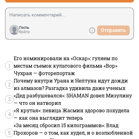
Гость
Отправить
Войти
Его номинировали на «Оскар»: гуляем по
1
местам съемок культового фильма «Вор»
Чухрая — фоторепортаж
Почему внутри Урана и Нептуна идут дожди
2
из алмазов? Разгадка удивила даже ученых
«Дед разбушевался»: SHAMAN довел Мизулину
3
— что он натворил
«Я крутая»: певица Жасмин здорово похудела
4
— как она выглядит теперь
«За месяц сбросил 15 килограммов»: Влад
5
Прохоров — о том, как худел, и о возлюбленной