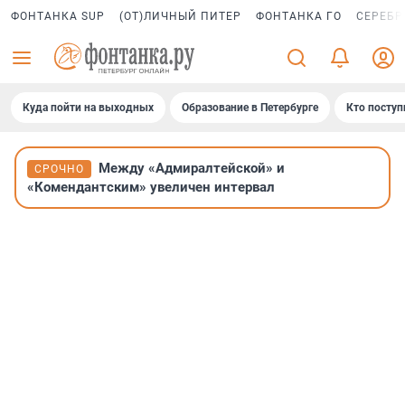
ФОНТАНКА SUP
(ОТ)ЛИЧНЫЙ ПИТЕР
ФОНТАНКА ГО
СЕРЕБР
Куда пойти на выходных
Образование в Петербурге
Кто поступ
Между «Адмиралтейской» и
СРОЧНО
«Комендантским» увеличен интервал