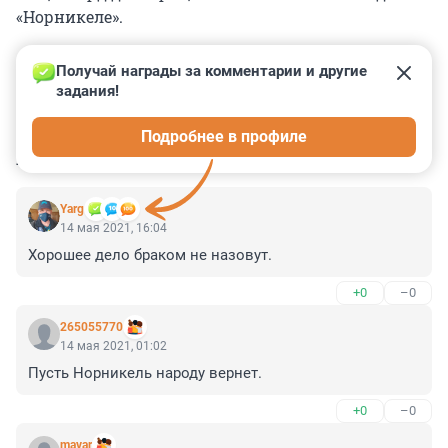
«Норникеле».
Получай награды за комментарии и другие 
задания!
0
0
0
0
0
Подробнее в профиле
КОММЕНТАРИИ
10
Yarg
14 мая 2021, 16:04
Хорошее дело браком не назовут.
+0
–0
265055770
14 мая 2021, 01:02
Пусть Норникель народу вернет.
+0
–0
mavar