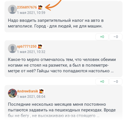
2356897676
1 мая 2021, 10:59
Надо вводить запретительный налог на авто в 
мегаполисе. Город - для людей, не для машин.
+0
–0
spb7771250
1 мая 2021, 10:32
Какое-то мурло отмечалось тем, что человек обеими 
ногами не стоял на разметке, а был в полеметре-
метре от неё? Гайцы часто попадаются настолько 
никакие трусливые плюнуть растереть.
+0
–0
AndrewBarsik
1 мая 2021, 08:04
Последние несколько месяцев меня постоянно 
пытаются задавить на пешеходных переходах. Вроде 
бы не бегу , не выскакиваю из-за стоящего 
транспорта, но автомобили упорно и нагло прут на 
+0
–0