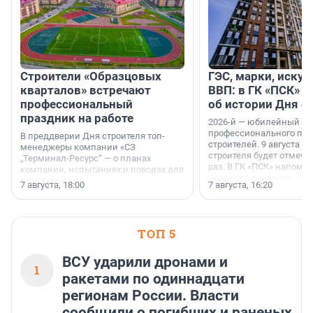
Строители «Образцовых
ГЭС, марки, искус
кварталов» встречают
ВВП: в ГК «ПСК» р
профессиональный
об истории Дня с
праздник на работе
2026-й — юбилейный го
профессионального пр
В преддверии Дня строителя топ-
строителей. 9 августа 2
менеджеры компании «СЗ
строителя будет отмечат
„Терминал-Ресурс“ — о планах
раз. В ГК «ПСК» напомни
компании, испытаниях и поводах для
появился праздник и к
осторожного оптимизма.
7 августа, 18:00
7 августа, 16:20
поменялась роль строит
ТОП 5
ВСУ ударили дронами и
1
ракетами по одиннадцати
регионам России. Власти
сообщили о погибших и раненых