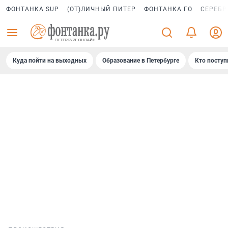
ФОНТАНКА SUP
(ОТ)ЛИЧНЫЙ ПИТЕР
ФОНТАНКА ГО
СЕРЕБР
Куда пойти на выходных
Образование в Петербурге
Кто поступ