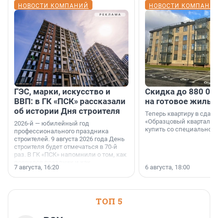
НОВОСТИ КОМПАНИЙ
НОВОСТИ КОМПАНИ
ГЭС, марки, искусство и
Скидка до 880 00
ВВП: в ГК «ПСК» рассказали
на готовое жильё
об истории Дня строителя
Теперь квартиру в сда
«Образцовый квартал 1
2026-й — юбилейный год
купить со специальной 
профессионального праздника
строителей. 9 августа 2026 года День
строителя будет отмечаться в 70-й
раз. В ГК «ПСК» напомнили о том, как
появился праздник и как
7 августа, 16:20
6 августа, 18:00
поменялась роль строительства.
ТОП 5