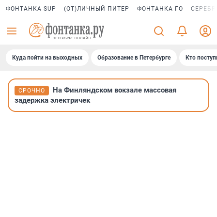
ФОНТАНКА SUP
(ОТ)ЛИЧНЫЙ ПИТЕР
ФОНТАНКА ГО
СЕРЕБР
Куда пойти на выходных
Образование в Петербурге
Кто поступ
На Финляндском вокзале массовая
СРОЧНО
задержка электричек