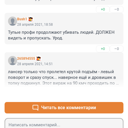
паз-а приняло решение выезжать со второстепенной 
+0
–0
на главную НЕ убедившись в безопасности маневра - 
неведомо . Пенять на то , что пилот лансера мог-бы 
Bush1
предвидеть появление такого "подарка" - язык не 
28 апреля 2021, 18:58
поворачивается . Всем же понятно чьё именно 
Тупые профи продолжают убивать людей. ДОЛЖЕН 
нарушение правил привело к смерти и уж точно 
видеть и пропускать. Урод.
"ореол святости " у водилы паз-а отсутствует . 
Погибших очень жаль ...
+0
–0
265894555
28 апреля 2021, 14:51
лансер только что пролетел крутой подъём - левый 
поворот и сразу спуск... наверное ещё и дровишек в 
топку подкинул. Этот вираж на 90 кмч проходить по 
хорошей-то дороге очково. А тут ещё и автобик 
+0
–0
выехал.

Место действительно там опасное, когда больше 60 
едешь: видимости маловато, со стороны Вологды 
Читать все комментарии
машины успевают увидеть, когда она уже тебе 
прилетит в бок. Не они первые - не они последние. 
Уж кто-кто, а местные ДПС знают, постоянно там 