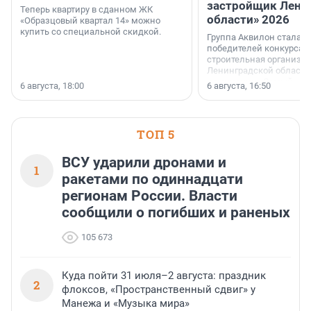
застройщик Лени
Теперь квартиру в сданном ЖК
области» 2026
«Образцовый квартал 14» можно
купить со специальной скидкой.
Группа Аквилон стала 
победителей конкурса 
строительная организа
Ленинградской области 
номинации «Самый
6 августа, 18:00
6 августа, 16:50
клиентоориентированн
застройщик Ленинград
области».
ТОП 5
ВСУ ударили дронами и
1
ракетами по одиннадцати
регионам России. Власти
сообщили о погибших и раненых
105 673
Куда пойти 31 июля–2 августа: праздник
2
флоксов, «Пространственный сдвиг» у
Манежа и «Музыка мира»