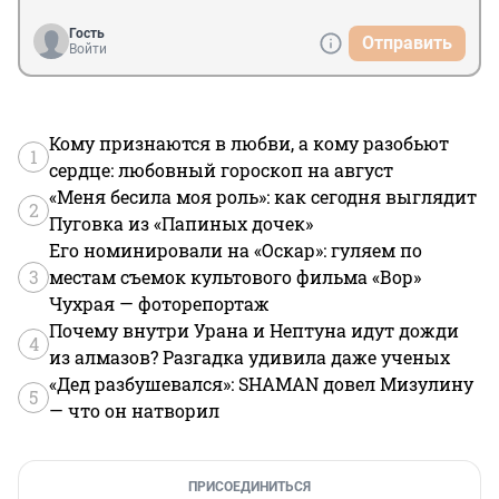
дежурят. Вот, не углядели
Гость
Отправить
Войти
Кому признаются в любви, а кому разобьют
1
сердце: любовный гороскоп на август
«Меня бесила моя роль»: как сегодня выглядит
2
Пуговка из «Папиных дочек»
Его номинировали на «Оскар»: гуляем по
3
местам съемок культового фильма «Вор»
Чухрая — фоторепортаж
Почему внутри Урана и Нептуна идут дожди
4
из алмазов? Разгадка удивила даже ученых
«Дед разбушевался»: SHAMAN довел Мизулину
5
— что он натворил
ПРИСОЕДИНИТЬСЯ