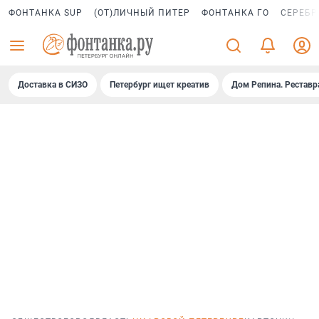
ФОНТАНКА SUP
(ОТ)ЛИЧНЫЙ ПИТЕР
ФОНТАНКА ГО
СЕРЕБР
Доставка в СИЗО
Петербург ищет креатив
Дом Репина. Реставр