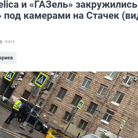
elica и «ГАЗель» закружились
 под камерами на Стачек (ви
9 615
ариев