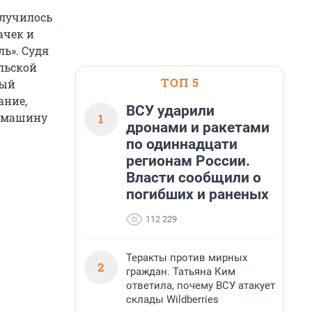
случилось
ачек и
ль». Судя
ольской
ТОП 5
ный
ание,
ВСУ ударили
ю машину
1
дронами и ракетами
по одиннадцати
регионам России.
Власти сообщили о
погибших и раненых
112 229
Теракты против мирных
2
граждан. Татьяна Ким
ответила, почему ВСУ атакует
склады Wildberries