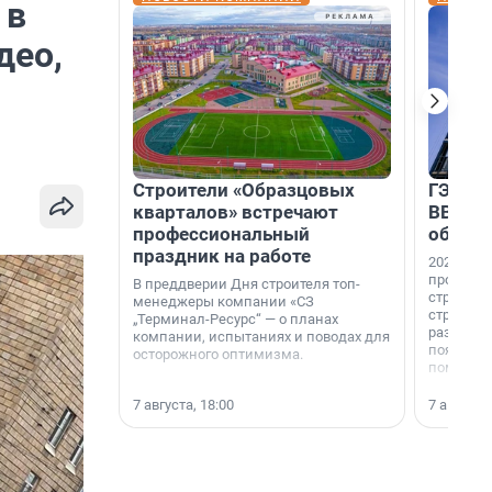
 в
део,
Строители «Образцовых
ГЭС, м
кварталов» встречают
ВВП: в
профессиональный
об ист
праздник на работе
2026-й —
професси
В преддверии Дня строителя топ-
строителе
менеджеры компании «СЗ
строителя
„Терминал-Ресурс“ — о планах
раз. В ГК
компании, испытаниях и поводах для
появился
осторожного оптимизма.
поменяла
7 августа, 18:00
7 августа,