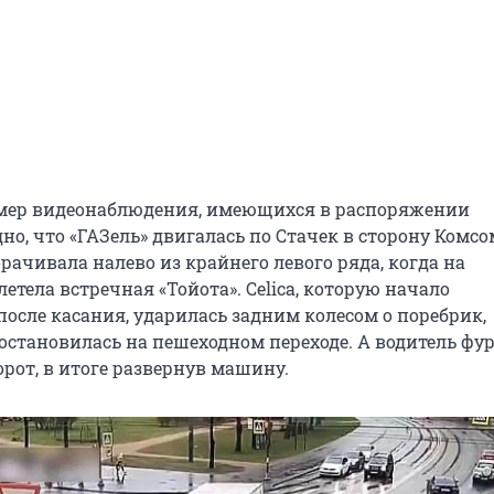
амер видеонаблюдения, имеющихся в распоряжении
но, что «ГАЗель» двигалась по Стачек в сторону Комс
ачивала налево из крайнего левого ряда, когда на
етела встречная «Тойота». Сelica, которую начало
после касания, ударилась задним колесом о поребрик,
остановилась на пешеходном переходе. А водитель фу
рот, в итоге развернув машину.