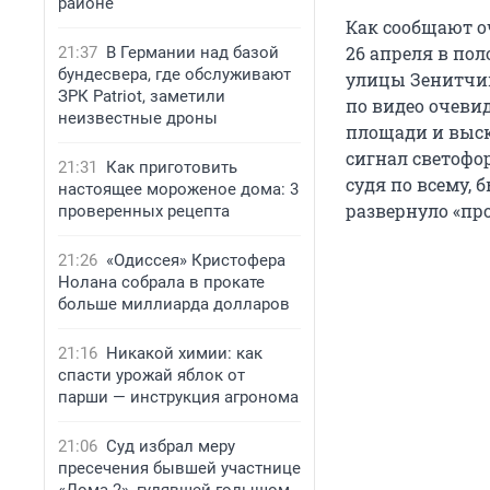
районе
Как сообщают 
26 апреля в пол
21:37
В Германии над базой
бундесвера, где обслуживают
улицы Зенитчико
ЗРК Patriot, заметили
по видео очевид
неизвестные дроны
площади и выск
сигнал светофо
21:31
Как приготовить
судя по всему,
настоящее мороженое дома: 3
развернуло «пр
проверенных рецепта
21:26
«Одиссея» Кристофера
Нолана собрала в прокате
больше миллиарда долларов
21:16
Никакой химии: как
спасти урожай яблок от
парши — инструкция агронома
21:06
Суд избрал меру
пресечения бывшей участнице