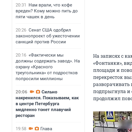
20:31
Нам врали, что кофе
вреден? Кому можно пить до
пяти чашек в день
20:26
Сенат США одобрил
законопроект об ужесточении
санкций против России
20:16
«Фактически мы
На записях с к
должны содержать завод». На
«Фонтанки», вид
охрану «Красного
площади и повор
треугольника» от подростков
перекресток выл
попросили миллионы
разворачивать 
подпрыгнула и 
20:06
Сильно
продолжил пово
накренился. Показываем, как
в центре Петербурга
медленно тонет плавучий
ресторан
19:58
Глава