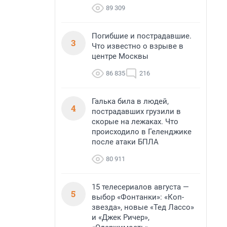
89 309
Погибшие и пострадавшие.
3
Что известно о взрыве в
центре Москвы
86 835
216
Галька била в людей,
4
пострадавших грузили в
скорые на лежаках. Что
происходило в Геленджике
после атаки БПЛА
80 911
15 телесериалов августа —
5
выбор «Фонтанки»: «Коп-
звезда», новые «Тед Лассо»
и «Джек Ричер»,