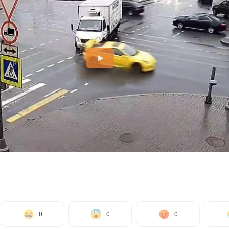
0
0
0