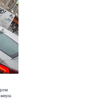
кром
камеры