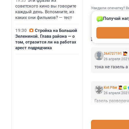
19:35
Эти фразы из
советского кино вы говорите
Увидели опечатку? В
каждый день. Вспомните, из
каких они фильмов? — тест
Получай наг
19:30
Стройка на Большой
Зелениной. Глава района — о
КОММЕНТАР
том, отразится ли на работах
арест подрядчика
264727191
26 апреля 2021
тока не газель а
Kot Piter
26 апреля 2021
Газель разворачи