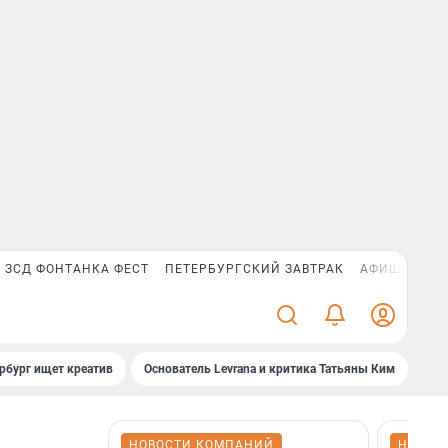
ЗСД ФОНТАНКА ФЕСТ
ПЕТЕРБУРГСКИЙ ЗАВТРАК
АФИША PLUS
рбург ищет креатив
Основатель Levrana и критика Татьяны Ким
Зач
НОВОСТИ КОМПАНИЙ
НОВОС