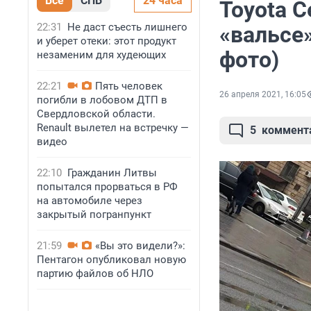
Все
СПБ
24 часа
Toyota С
22:31
Не даст съесть лишнего
«вальсе»
и уберет отеки: этот продукт
фото)
незаменим для худеющих
22:21
Пять человек
26 апреля 2021, 16:05
погибли в лобовом ДТП в
Свердловской области.
Renault вылетел на встречку —
5
коммент
видео
22:10
Гражданин Литвы
попытался прорваться в РФ
на автомобиле через
закрытый погранпункт
21:59
«Вы это видели?»:
Пентагон опубликовал новую
партию файлов об НЛО