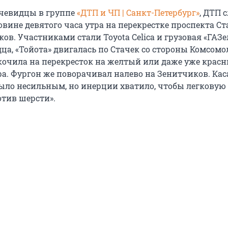
очевидцы в группе
«ДТП и ЧП | Санкт-Петербург»
, ДТП 
овине девятого часа утра на перекрестке проспекта Ст
в. Участниками стали Toyota Сelica и грузовая «ГАЗе
ца, «Тойота» двигалась по Стачек со стороны Комсом
очила на перекресток на желтый или даже уже крас
ра. Фургон же поворачивал налево на Зенитчиков. Кас
 было несильным, но инерции хватило, чтобы легкову
отив шерсти».