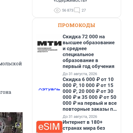
«Одержимость»
56 873
27
ПРОМОКОДЫ
Скидка 72 000 на
высшее образование
и среднее
специальное
образование в
омольской
первый год обучения
До 31 августа, 2026
Скидка 6 000 ₽ от 10
000 ₽, 10 000 ₽ от 15
000 ₽, 20 000 ₽ от 30
ргона
000 ₽ и 35 000 ₽ от 50
000 ₽ на первый и все
повторные заказы по
промокоду НАБЕРИ
До 31 августа, 2026
Интернет в 180+
странах мира без