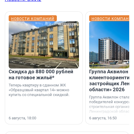
НОВОСТИ КОМПАНИЙ
НОВОСТИ КОМПАНИ
Скидка до 880 000 рублей
Группа Аквилон 
на готовое жильё*
клиентоориентир
застройщик Лени
Теперь квартиру в сданном ЖК
области» 2026
«Образцовый квартал 14» можно
купить со специальной скидкой.
Группа Аквилон стала 
победителей конкурса 
строительная организа
Ленинградской области 
номинации «Самый
6 августа, 18:00
6 августа, 16:50
клиентоориентированн
застройщик Ленинград
области».