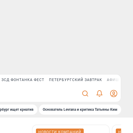
ЗСД ФОНТАНКА ФЕСТ
ПЕТЕРБУРГСКИЙ ЗАВТРАК
АФИША PLUS
рбург ищет креатив
Основатель Levrana и критика Татьяны Ким
Зач
НОВОСТИ КОМПАНИЙ
НОВОС