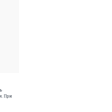
ь
я. При