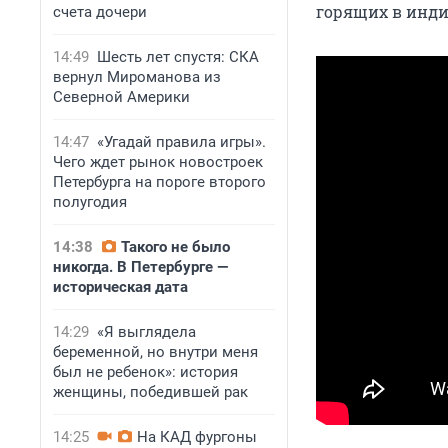
горящих в инди
счета дочери
14:49
Шесть лет спустя: СКА
вернул Мироманова из
Северной Америки
14:47
«Угадай правила игры».
Чего ждет рынок новостроек
Петербурга на пороге второго
полугодия
14:38
Такого не было
никогда. В Петербурге —
историческая дата
14:29
«Я выглядела
беременной, но внутри меня
был не ребенок»: история
женщины, победившей рак
14:25
На КАД фургоны