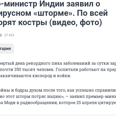
-министр Индии заявил о
ирусном «шторме». По всей
орят костры (видео, фото)
27 623
тария
вертый день рекордного пика заболеваний за сутки за
почти 350 тысяч человек. Госпитали работают на пре
заканчиваются кислород и койки.
йны и бодры духом после того, как успешно справили
 но этот шторм потряс нацию», — заявил премьер-мин
а Моди в радиообращении, которое 25 апреля цитиру