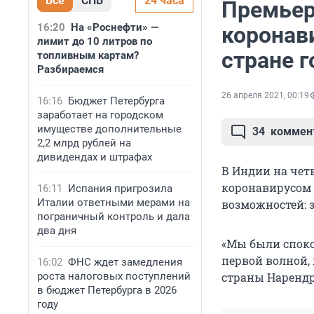
Все
СПБ
24 часа
Премьер
16:20
На «Роснефти» —
коронав
лимит до 10 литров по
стране г
топливным картам?
Разбираемся
26 апреля 2021, 00:19
16:16
Бюджет Петербурга
заработает на городском
имуществе дополнительные
34
коммен
2,2 млрд рублей на
дивидендах и штрафах
В Индии на чет
коронавирусом 
16:11
Испания пригрозила
Италии ответными мерами на
возможностей: 
пограничный контроль и дала
два дня
«Мы были споко
первой волной,
16:02
ФНС ждет замедления
роста налоговых поступлений
страны Нарендр
в бюджет Петербурга в 2026
году