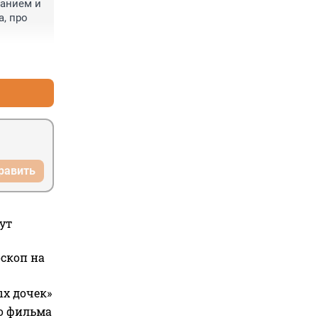
анием и 
 про 
+0
–0
равить
ут
оскоп на
ых дочек»
го фильма