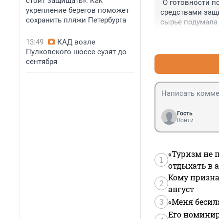
стоит защищать». Как
"О готовности 
укрепление берегов поможет
средствами защи
сохранить пляжи Петербурга
сырье подумала 
13:49
КАД возле
Пулковского шоссе сузят до
сентября
Гость
Войти
«Туризм не 
1
отдыхать в а
Кому призна
2
август
3
«Меня бесил
Его номинир