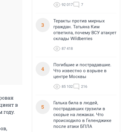
92 017
7
Теракты против мирных
3
граждан. Татьяна Ким
ответила, почему ВСУ атакует
склады Wildberries
87 418
Погибшие и пострадавшие.
4
Что известно о взрыве в
центре Москвы
85 102
216
рован
Галька била в людей,
циент в
5
пострадавших грузили в
 году.
скорые на лежаках. Что
происходило в Геленджике
после атаки БПЛА
ов,