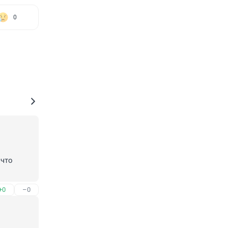
0
что 
+0
–0