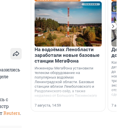
На водоёмах Ленобласти
Девело
заработали новые базовые
добро
станции МегаФона
Когда-то
дети игр
Инженеры МегаФона установили
разились
до темно
телеком-оборудование на
деле
новости н
популярных водоёмах
традиция
Ленинградской области. Базовые
экономич
станции вблизи Лемболовского и
отсутств
Раздолинского озёр, а также
сделали 
недалеко от Большого Тосненского
сь с
водопада.
7 августа, 14:59
7 августа,
истр
ет
Reuters
.