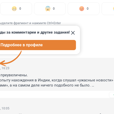
0
0
0
ыделите фрагмент и нажмите Ctrl+Enter
ды за комментарии и другие задания!
Подробнее в профиле
ИИ
34
, 16:23
преувеличены. 

опыту нахождения в Индии, когда слушал «ужасные новости» 
ми», а на самом деле ничего подобного не было. 

о про корону, врут и нагнетают. 

ндии жгли за тысячи лет до короны.
, 10:05