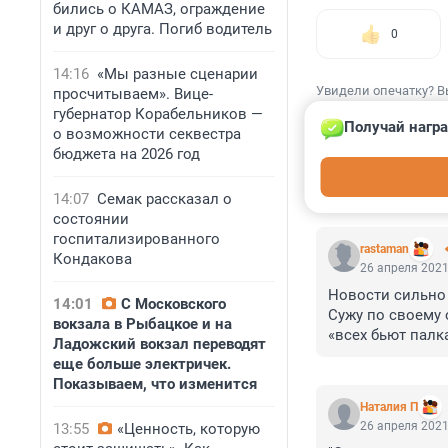
бились о КАМАЗ, ограждение
и друг о друга. Погиб водитель
0
14:16
«Мы разные сценарии
Увидели опечатку? В
просчитываем». Вице-
губернатор Корабельников —
Получай награ
о возможности секвестра
бюджета на 2026 год
КОММЕНТАР
14:07
Семак рассказал о
состоянии
госпитализированного
rastaman
Кондакова
26 апреля 2021
Новости сильно 
14:01
С Московского
Сужу по своему 
вокзала в Рыбацкое и на
«всех бьют палка
Ладожский вокзал переводят
Новости, особенн
еще больше электричек.
Людей по всей И
Показываем, что изменится
Наталия П
26 апреля 2021
13:55
«Ценность, которую