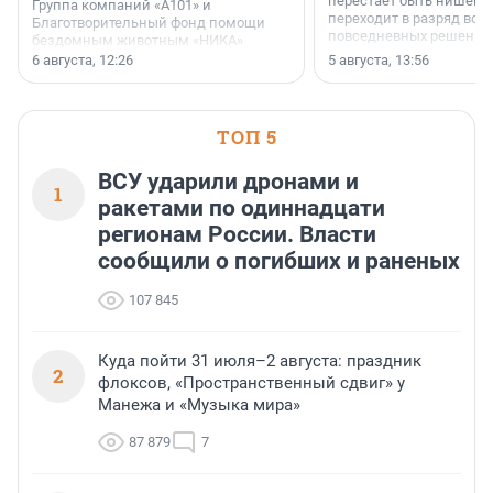
перестает быть нишевы
Группа компаний «А101» и
переходит в разряд вос
Благотворительный фонд помощи
повседневных решений
бездомным животным «НИКА»
заключили соглашение о
6 августа, 12:26
5 августа, 13:56
стратегическом сотрудничестве.
ТОП 5
ВСУ ударили дронами и
1
ракетами по одиннадцати
регионам России. Власти
сообщили о погибших и раненых
107 845
Куда пойти 31 июля–2 августа: праздник
2
флоксов, «Пространственный сдвиг» у
Манежа и «Музыка мира»
87 879
7