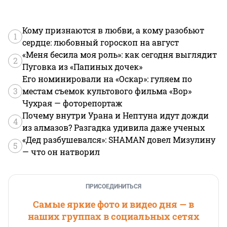
Кому признаются в любви, а кому разобьют
1
сердце: любовный гороскоп на август
«Меня бесила моя роль»: как сегодня выглядит
2
Пуговка из «Папиных дочек»
Его номинировали на «Оскар»: гуляем по
3
местам съемок культового фильма «Вор»
Чухрая — фоторепортаж
Почему внутри Урана и Нептуна идут дожди
4
из алмазов? Разгадка удивила даже ученых
«Дед разбушевался»: SHAMAN довел Мизулину
5
— что он натворил
ПРИСОЕДИНИТЬСЯ
Самые яркие фото и видео дня — в
наших группах в социальных сетях