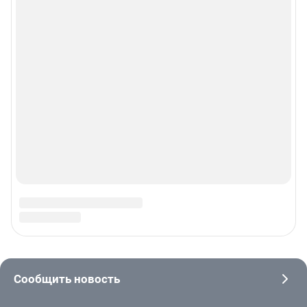
© 2000-2026 Фонтанка.Ру
Свидетельство Роскомнадзора ЭЛ № ФС 77-66333 от 14.07.2016
© ООО «Интернет Технологии»