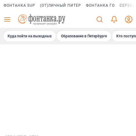
ФОНТАНКА SUP
(ОТ)ЛИЧНЫЙ ПИТЕР
ФОНТАНКА ГО
СЕРЕБР
Куда пойти на выходных
Образование в Петербурге
Кто поступ