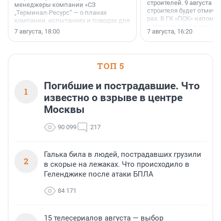
строителей. 9 августа 2
менеджеры компании «СЗ
строителя будет отмечат
„Терминал-Ресурс“ — о планах
раз. В ГК «ПСК» напомни
компании, испытаниях и поводах для
появился праздник и к
осторожного оптимизма.
7 августа, 18:00
7 августа, 16:20
поменялась роль строит
ТОП 5
Погибшие и пострадавшие. Что
1
известно о взрыве в центре
Москвы
90 099
217
Галька била в людей, пострадавших грузили
2
в скорые на лежаках. Что происходило в
Геленджике после атаки БПЛА
84 171
15 телесериалов августа — выбор