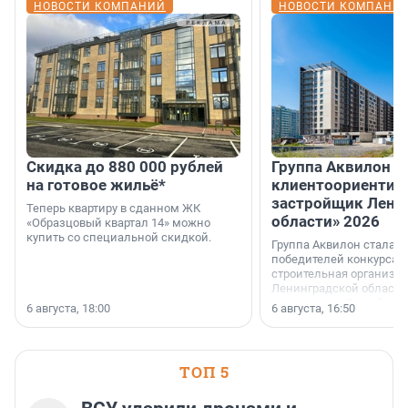
НОВОСТИ КОМПАНИЙ
НОВОСТИ КОМПАНИ
Скидка до 880 000 рублей
Группа Аквилон 
на готовое жильё*
клиентоориентир
застройщик Лени
Теперь квартиру в сданном ЖК
области» 2026
«Образцовый квартал 14» можно
купить со специальной скидкой.
Группа Аквилон стала 
победителей конкурса 
строительная организа
Ленинградской области 
номинации «Самый
6 августа, 18:00
6 августа, 16:50
клиентоориентированн
застройщик Ленинград
области».
ТОП 5