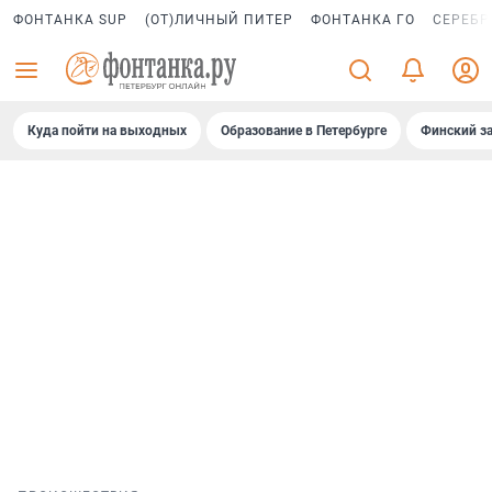
ФОНТАНКА SUP
(ОТ)ЛИЧНЫЙ ПИТЕР
ФОНТАНКА ГО
СЕРЕБР
Куда пойти на выходных
Образование в Петербурге
Финский за