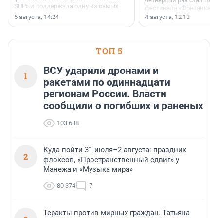
четвертый раз стал пар
SUP» и поддержала одну из самых
фестиваля «Фонтанка S
ярких и романтичных номинаций —
раз компания стремится
5 августа, 14:24
4 августа, 12:13
«SUP-свадьба».
привезти корпоративну
и подарить настоящий 
посетителям фестиваля
необычной фотозоне.
ТОП 5
ВСУ ударили дронами и
1
ракетами по одиннадцати
регионам России. Власти
сообщили о погибших и раненых
103 688
Куда пойти 31 июля–2 августа: праздник
2
флоксов, «Пространственный сдвиг» у
Манежа и «Музыка мира»
80 374
7
Теракты против мирных граждан. Татьяна