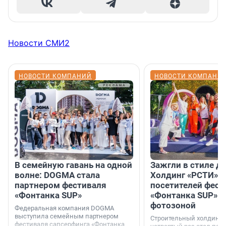
Новости СМИ2
НОВОСТИ КОМПАНИЙ
НОВОСТИ КОМПАНИ
В семейную гавань на одной
Зажгли в стиле ди
волне: DOGMA стала
Холдинг «РСТИ» 
партнером фестиваля
посетителей фест
«Фонтанка SUP»
«Фонтанка SUP» я
фотозоной
Федеральная компания DOGMA
выступила семейным партнером
Строительный холдинг 
фестиваля сапсерфинга «Фонтанка