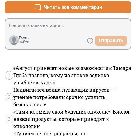
высоту, удаление от источника луча, а также такие 
Читать все комментарии
факторы, как дрожание рук, рассеивание в атмосфере 
и т.д. 

Всё глупости какие-то рассказывают.
Гость
Отправить
Войти
«Август принесет новые возможности»: Тамара
1
Глоба назвала, кому из знаков зодиака
улыбнется удача
Надвигается волна пугающих вирусов —
2
ученые потребовали срочно усилить
безопасность
«Сами кормите свои будущие опухоли». Биолог
3
назвал продукты, которые приводят к
онкологии
«Туризм не прекращается, он