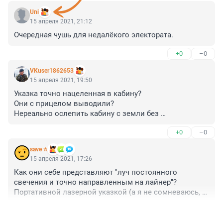
Uni
15 апреля 2021, 21:12
Очередная чушь для недалёкого электората.
+0
–0
VKuser1862653
15 апреля 2021, 19:50
Указка точно нацеленная в кабину?

Они с прицелом выводили?

Нереально ослепить кабину с земли без 
целеуказующего оборудования, стоимостью в 
+0
–0
десятки тысяч долларов.

Уж поверьте.

save ⭐
Бред из разряда подслушивающих устройств и пр. 
15 апреля 2021, 17:26
барахла с Али, за которое ФСБ палки имеет.
Как они себе представляют "луч постоянного 
свечения и точно направленным на лайнер"? 
Портативной лазерной указкой (а я не сомневаюсь, 
что это была именно она) совершить что-то 
+0
–0
напоминающее "ослепление пилотов" практически 
невозможно, если учесть скорость самолёта, его 