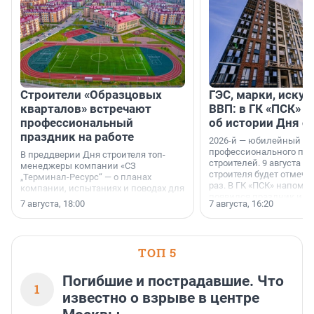
Строители «Образцовых
ГЭС, марки, искус
кварталов» встречают
ВВП: в ГК «ПСК» р
профессиональный
об истории Дня с
праздник на работе
2026-й — юбилейный го
профессионального пр
В преддверии Дня строителя топ-
строителей. 9 августа 2
менеджеры компании «СЗ
строителя будет отмечат
„Терминал-Ресурс“ — о планах
раз. В ГК «ПСК» напомни
компании, испытаниях и поводах для
появился праздник и к
осторожного оптимизма.
7 августа, 18:00
7 августа, 16:20
поменялась роль строит
ТОП 5
Погибшие и пострадавшие. Что
1
известно о взрыве в центре