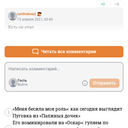
+0
–0
упадёт людям на голову, возможно - детям.. Хорошо 
это или плохо? Дальше - больше, много что тут можно 
Iamthebeast
сказать на эту тему, но ведь есть у нас.. - Целый 
15 апреля 2021, 00:45
Камитет, по Делам Молодёжи! ) (тут Мат)
Хоть не упал
+0
–0
Читать все комментарии
Гость
Отправить
Войти
«Меня бесила моя роль»: как сегодня выглядит
1
Пуговка из «Папиных дочек»
Его номинировали на «Оскар»: гуляем по