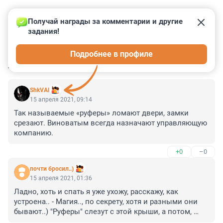
Получай награды за комментарии и другие 
задания!
0
0
0
0
0
Подробнее в профиле
КОММЕНТАРИИ
3
ShkVAl
15 апреля 2021, 09:14
Так называемые «руферы» ломают двери, замки 
срезают. Виноватым всегда назначают управляющую 
компанию.
+0
–0
почти бросил..)
15 апреля 2021, 01:36
Ладно, хоть и спать я уже ухожу, расскажу, как 
устроена.. - Магия.., по секрету, хотя и разными они 
бывают..) "Руферы" слезут с этой крыши, а потом, 
через несколько дней, оттуда, где они лазали, что-то 