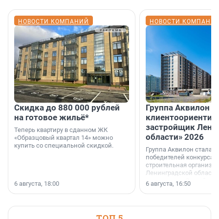
НОВОСТИ КОМПАНИЙ
НОВОСТИ КОМПАНИ
Скидка до 880 000 рублей
Группа Аквилон 
на готовое жильё*
клиентоориентир
застройщик Лени
Теперь квартиру в сданном ЖК
области» 2026
«Образцовый квартал 14» можно
купить со специальной скидкой.
Группа Аквилон стала 
победителей конкурса 
строительная организа
Ленинградской области 
номинации «Самый
6 августа, 18:00
6 августа, 16:50
клиентоориентированн
застройщик Ленинград
области».
ТОП 5