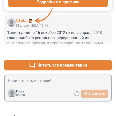
Подробнее в профиле
КОММЕНТАРИИ
1
AlBerkut
14 апреля 2021, 16:14
'Гиниятуллин с 16 декабря 2012-го по февраль 2013 
года приобрёл револьвер, переделанный из 
сигнального оружия, и стреляющий винтовочными 
патронами.'

+0
–0
Шта??? Сигнальный револьвер переделать по 
винтовочный??? Да Только разве что .22lr, в обычную 
мелкашку, под него тоже винтовки есть, но зато 
Читать все комментарии
звучит как страшно - револьвер по винтовочный 
патрон...
Гость
Отправить
Войти