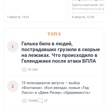
Группа компаний «А101»
Благотворительный фо
бездомным животным 
заключили соглашение
7 августа, 13:41
6 августа, 12:26
стратегическом сотрудн
ТОП 5
Галька била в людей,
1
пострадавших грузили в скорые
на лежаках. Что происходило в
Геленджике после атаки БПЛА
91 254
15 телесериалов августа — выбор
2
«Фонтанки»: «Коп-звезда», новые «Тед
Лассо» и «Джек Ричер», «Одержимость»
74 806
27