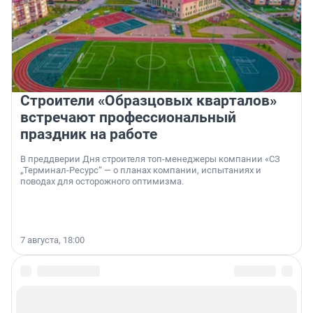
Строители «Образцовых кварталов»
встречают профессиональный
праздник на работе
В преддверии Дня строителя топ-менеджеры компании «СЗ
„Терминал-Ресурс“ — о планах компании, испытаниях и
поводах для осторожного оптимизма.
7 августа, 18:00