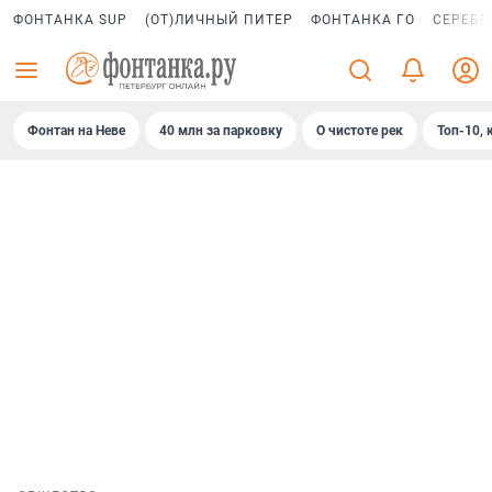
ФОНТАНКА SUP
(ОТ)ЛИЧНЫЙ ПИТЕР
ФОНТАНКА ГО
СЕРЕБР
Фонтан на Неве
40 млн за парковку
О чистоте рек
Топ-10, 