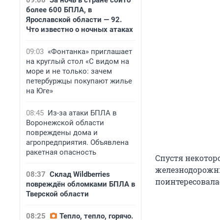
09:08
За ночь в стране сбито
более 600 БПЛА, в
Ярославской области — 92.
Что известно о ночных атаках
09:03
«Фонтанка» приглашает
на круглый стол «С видом на
море и не только: зачем
петербуржцы покупают жилье
на Юге»
08:45
Из-за атаки БПЛА в
Воронежской области
повреждены дома и
агропредприятия. Объявлена
ракетная опасность
Спустя некотор
железнодорожны
08:37
Склад Wildberries
поинтересовала
повреждён обломками БПЛА в
Тверской области
08:25
Тепло, тепло, горячо.