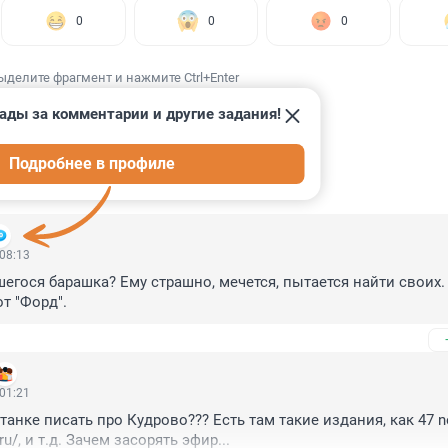
0
0
0
ыделите фрагмент и нажмите Ctrl+Enter
ады за комментарии и другие задания!
Подробнее в профиле
ИИ
2
 08:13
егося барашка? Ему страшно, мечется, пытается найти своих. 
от "Форд".
 01:21
анке писать про Кудрово??? Есть там такие издания, как 47 ne
.ru/, и т.д. Зачем засорять эфир...