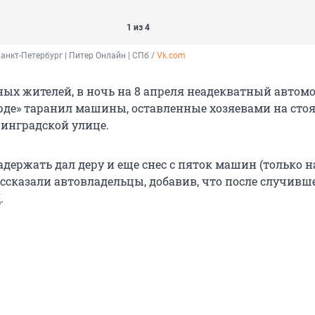
1 из 4
анкт-Петербург | Питер Онлайн | СПб / 
Vk.com
ных жителей, в ночь на 8 апреля неадекватный автом
рде» таранил машины, оставленные хозяевами на стоя
нинградской улице.
держать дал деру и еще снес с пяток машин (только н
ассказали автовладельцы, добавив, что после случивш
.