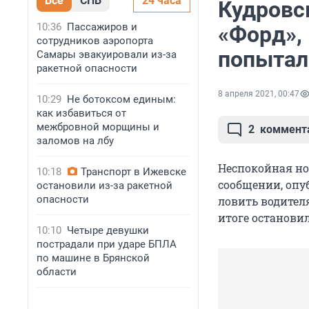
Все
СПБ
24 часа
Кудровс
10:36
Пассажиров и
«Форд»,
сотрудников аэропорта
попыталс
Самары эвакуировали из-за
ракетной опасности
8 апреля 2021, 00:47
10:29
Не ботоксом единым:
как избавиться от
межбровной морщины и
2
коммент
заломов на лбу
Неспокойная но
10:18
Транспорт в Ижевске
сообщении, опу
остановили из-за ракетной
опасности
ловить водител
итоге остановил
10:10
Четыре девушки
пострадали при ударе БПЛА
по машине в Брянской
области