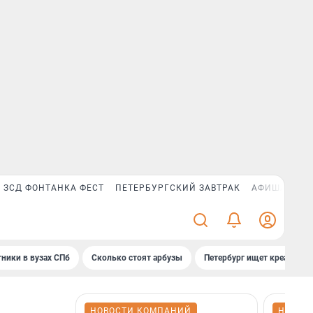
ЗСД ФОНТАНКА ФЕСТ
ПЕТЕРБУРГСКИЙ ЗАВТРАК
АФИША PLUS
ники в вузах СПб
Сколько стоят арбузы
Петербург ищет креатив
НОВОСТИ КОМПАНИЙ
НОВОС