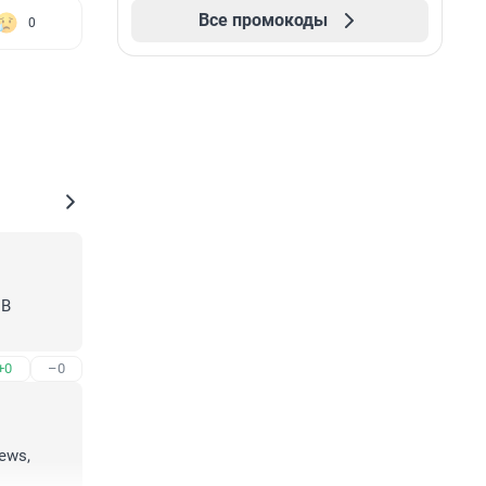
Все промокоды
0
В 
+0
–0
ws, 