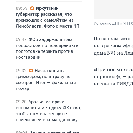
09:55
Иркутский
губернатор рассказал, что
произошло с самолётом из
Источник: 
ДТП и ЧП | С
Ленобласти. Фото с места ЧП
По словам мест
09:47
ФСБ задержала трёх
на красном «Фо
подростков по подозрению в
подготовке теракта против
дома № 1 на Ле
Росгвардии
«При попытке за
09:32
Начал косить
парковке)», — р
триммером, но в траву не
смотрел. Итог — факельный
вызвали ГИБДД
пожар
09:20
Уральские врачи
вспомнили методику XIX века,
чтобы помочь женщине,
приехавшей в командировку