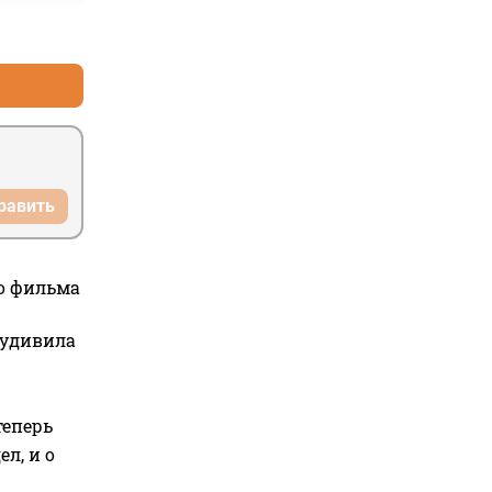
+0
–0
равить
го фильма
 удивила
теперь
л, и о