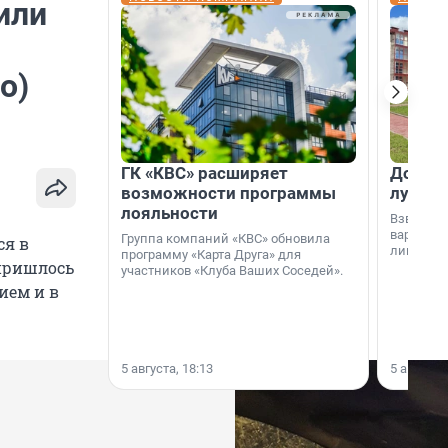
или
о)
ГК «КВС» расширяет
Дом ил
возможности программы
лучше 
лояльности
Взвешива
варианто
Группа компаний «КВС» обновила
ся в
лишнего 
программу «Карта Друга» для
 пришлось
участников «Клуба Ваших Соседей».
ием и в
5 августа, 18:13
5 августа,