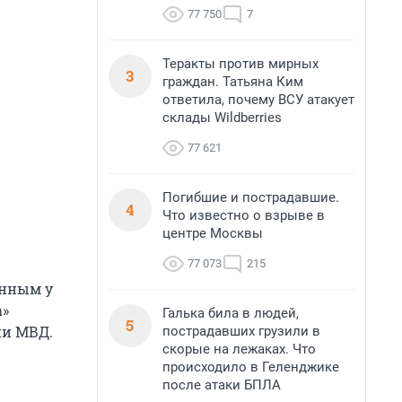
77 750
7
Теракты против мирных
3
граждан. Татьяна Ким
ответила, почему ВСУ атакует
склады Wildberries
77 621
Погибшие и пострадавшие.
4
Что известно о взрыве в
центре Москвы
77 073
215
енным у
а»
Галька била в людей,
5
ии МВД.
пострадавших грузили в
скорые на лежаках. Что
происходило в Геленджике
после атаки БПЛА