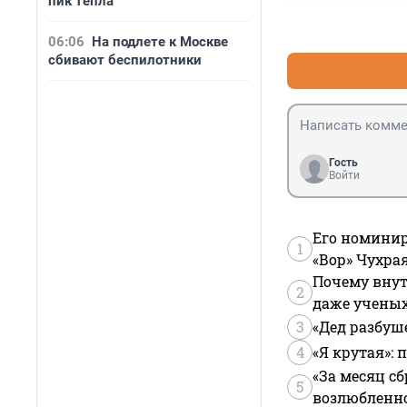
пик тепла
06:06
На подлете к Москве
сбивают беспилотники
Гость
Войти
Его номинир
1
«Вор» Чухра
Почему внут
2
даже учены
3
«Дед разбуш
4
«Я крутая»:
«За месяц сб
5
возлюбленной