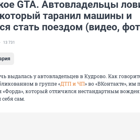
кое GTA. Автовладельцы лов
 который таранил машины и
я стать поездом (видео, фот
13 731
ария
чь выдалась у автовладельцев в Кудрово. Как говорит
бликованном в группе «
ДТП и ЧП
» во «ВКонтакте», им
я «Форда», который отличился нестандартным вожден
 себя сам.