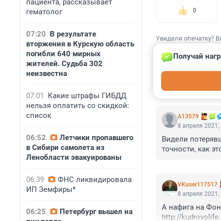
пациента, рассказывает
0
гематолог
07:20
В результате
Увидели опечатку? В
вторжения в Курскую область
погибли 640 мирных
Получай нагр
жителей. Судьба 302
неизвестна
КОММЕНТАР
07:01
Какие штрафы ГИБДД
нельзя оплатить со скидкой:
список
А13579
8 апреля 2021,
06:52
Летчики пропавшего
Видели потерявш
в Сибири самолета из
точности, как эт
Ленобласти эвакуированы
06:39
ФНС ликвидировала
VKuser117517
ИП Земфиры*
8 апреля 2021,
А нафига на Фонт
06:25
Петербург вышел на
http://kudrovolife