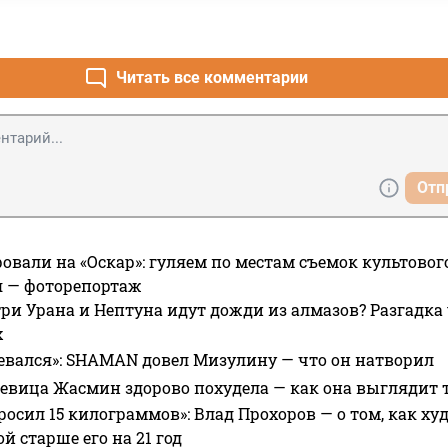
Читать все комментарии
Отп
овали на «Оскар»: гуляем по местам съемок культово
я — фоторепортаж
ри Урана и Нептуна идут дожди из алмазов? Разгадка
х
евался»: SHAMAN довел Мизулину — что он натворил
 певица Жасмин здорово похудела — как она выглядит 
росил 15 килограммов»: Влад Прохоров — о том, как худе
 старше его на 21 год