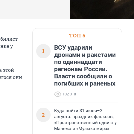
ТОП 5
обилист
нке у
ВСУ ударили
1
дронами и ракетами
по одиннадцати
регионам России.
а этой
Власти сообщили о
егося они
погибших и раненых
102 018
Куда пойти 31 июля–2
2
августа: праздник флоксов,
«Пространственный сдвиг» у
Манежа и «Музыка мира»