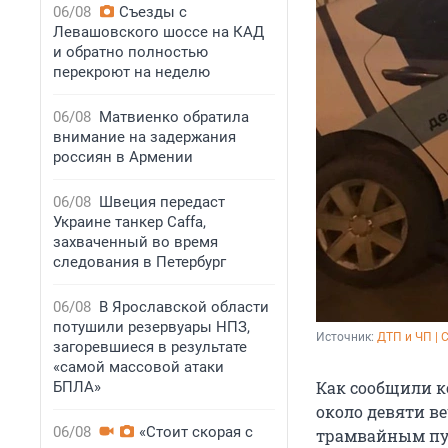
06/08
Съезды с
Левашовского шоссе на КАД
и обратно полностью
перекроют на неделю
06/08
Матвиенко обратила
внимание на задержания
россиян в Армении
06/08
Швеция передаст
Украине танкер Caffa,
захваченный во время
следования в Петербург
06/08
В Ярославской области
потушили резервуары НПЗ,
Источник: 
ДТП и ЧП | 
загоревшиеся в результате
«самой массовой атаки
Как сообщили к
БПЛА»
около девяти в
06/08
«Стоит скорая с
трамвайным пут