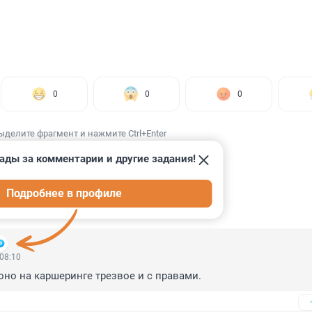
0
0
0
ыделите фрагмент и нажмите Ctrl+Enter
ады за комментарии и другие задания!
Подробнее в профиле
ИИ
21
 08:10
оно на каршеринге трезвое и с правами.