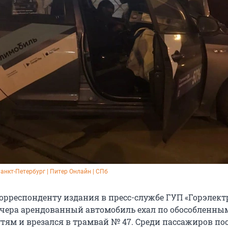
Санкт-Петербург | Питер Онлайн | СПб
орреспонденту издания в пресс-службе ГУП «Горэлект
ечера арендованный автомобиль ехал по обособленны
ям и врезался в трамвай № 47. Среди пассажиров по