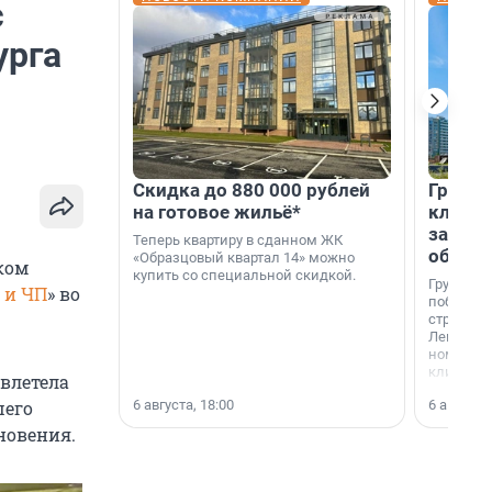
с
урга
Скидка до 880 000 рублей
Группа
на готовое жильё*
клиен
застро
Теперь квартиру в сданном ЖК
област
«Образцовый квартал 14» можно
ком
купить со специальной скидкой.
Группа А
 и ЧП
» во
победите
строител
Ленингра
номинац
клиенто
влетела
застройщ
6 августа, 18:00
6 августа,
шего
области»
новения.