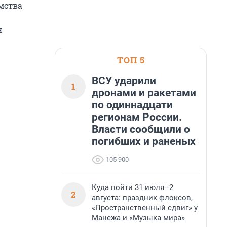
мства
я
ТОП 5
ВСУ ударили
1
дронами и ракетами
по одиннадцати
регионам России.
Власти сообщили о
погибших и раненых
105 900
Куда пойти 31 июля–2
2
августа: праздник флоксов,
«Пространственный сдвиг» у
Манежа и «Музыка мира»