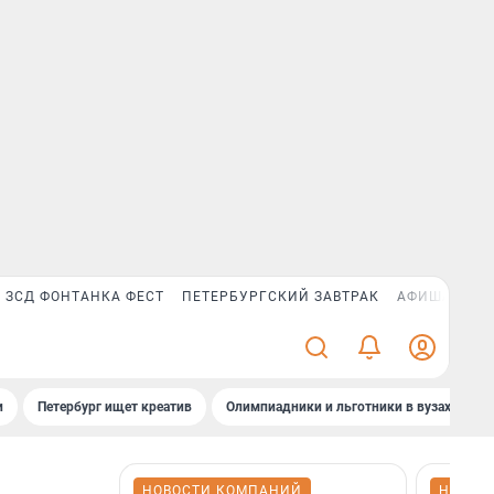
ЗСД ФОНТАНКА ФЕСТ
ПЕТЕРБУРГСКИЙ ЗАВТРАК
АФИША PLUS
и
Петербург ищет креатив
Олимпиадники и льготники в вузах СПб
НОВОСТИ КОМПАНИЙ
НОВОС