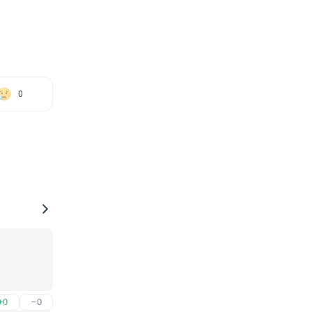
0
+0
–0