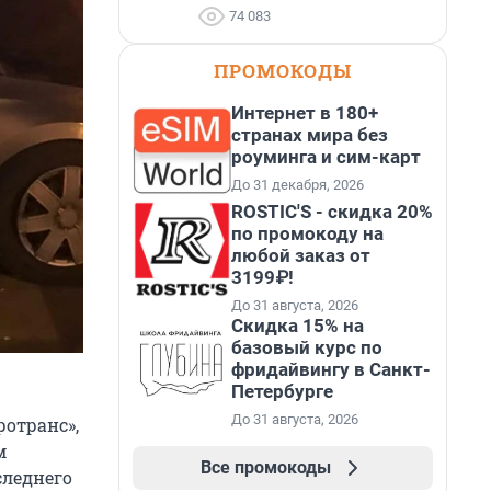
74 083
ПРОМОКОДЫ
Интернет в 180+
странах мира без
роуминга и сим-карт
До 31 декабря, 2026
ROSTIC'S - скидка 20%
по промокоду на
любой заказ от
3199₽!
До 31 августа, 2026
Скидка 15% на
базовый курс по
фридайвингу в Санкт-
Петербурге
До 31 августа, 2026
ротранс»,
м
Все промокоды
следнего