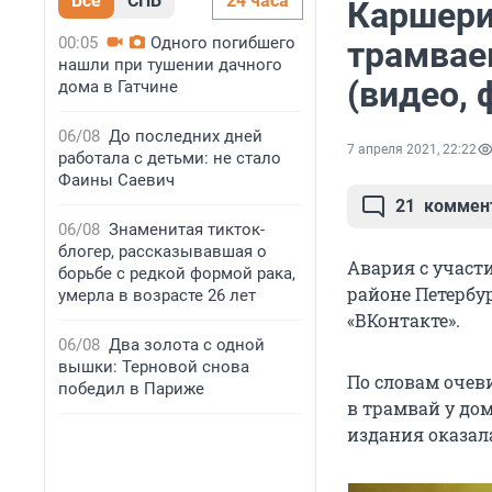
Все
СПБ
24 часа
Каршери
00:05
Одного погибшего
трамваем
нашли при тушении дачного
(видео, 
дома в Гатчине
06/08
До последних дней
7 апреля 2021, 22:22
работала с детьми: не стало
Фаины Саевич
21
коммен
06/08
Знаменитая тикток-
блогер, рассказывавшая о
Авария с участ
борьбе с редкой формой рака,
районе Петербур
умерла в возрасте 26 лет
«ВКонтакте».
06/08
Два золота с одной
вышки: Терновой снова
По словам очев
победил в Париже
в трамвай у до
издания оказал