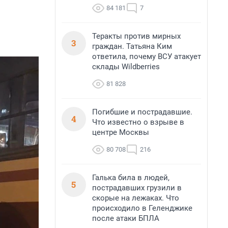
84 181
7
Теракты против мирных
3
граждан. Татьяна Ким
ответила, почему ВСУ атакует
склады Wildberries
81 828
Погибшие и пострадавшие.
4
Что известно о взрыве в
центре Москвы
80 708
216
Галька била в людей,
5
пострадавших грузили в
скорые на лежаках. Что
происходило в Геленджике
после атаки БПЛА