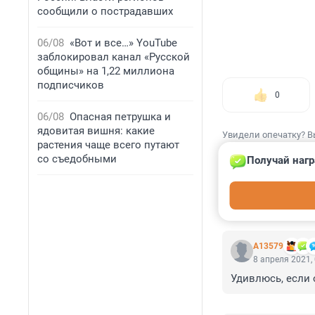
сообщили о пострадавших
06/08
«Вот и все…» YouTube
заблокировал канал «Русской
общины» на 1,22 миллиона
подписчиков
0
06/08
Опасная петрушка и
ядовитая вишня: какие
Увидели опечатку? В
растения чаще всего путают
со съедобными
Получай нагр
КОММЕНТАР
А13579
8 апреля 2021,
Удивлюсь, если 