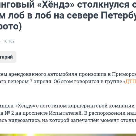
нговый «Хёндэ» столкнулся 
 лоб в лоб на севере Петерб
фото)
16 102
тарий
ием арендованного автомобиля произошла в Приморс
га вечером 7 апреля. Об этом говорится в группе «
ДТП
идцев, «Хёндэ» с логотипом каршеринговой компании 
ма № 2 на проспекте Испытателей. В распоряжении на
ась видеозапись, на которой запечатлён момент столк