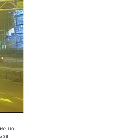
ие, но
ь за