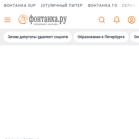
ФОНТАНКА SUP
(ОТ)ЛИЧНЫЙ ПИТЕР
ФОНТАНКА ГО
СЕРЕБР
Зачем депутаты удаляют соцсети
Образование в Петербурге
Ол