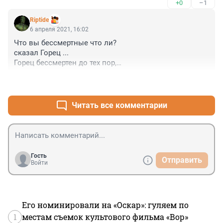
+0
–1
Riptide
6 апреля 2021, 16:02
Что вы бессмертные что ли? 

сказал Горец ...

Горец бессмертен до тех пор,

пока его не покарает другой Горец ...
+1
–1
Читать все комментарии
Гость
Отправить
Войти
Его номинировали на «Оскар»: гуляем по
1
местам съемок культового фильма «Вор»