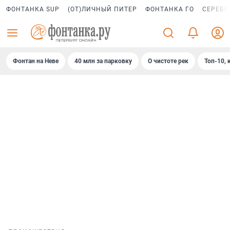
ФОНТАНКА SUP
(ОТ)ЛИЧНЫЙ ПИТЕР
ФОНТАНКА ГО
СЕРЕБР
Фонтан на Неве
40 млн за парковку
О чистоте рек
Топ-10, 