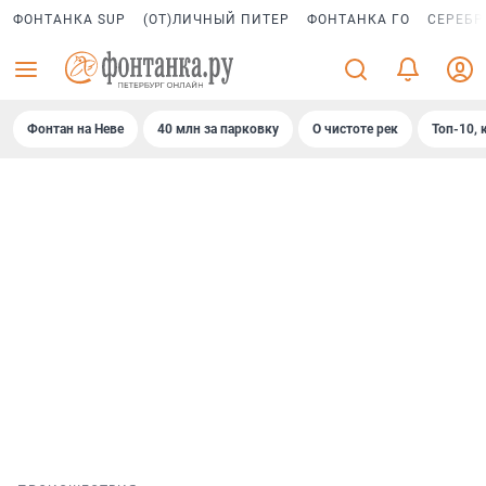
ФОНТАНКА SUP
(ОТ)ЛИЧНЫЙ ПИТЕР
ФОНТАНКА ГО
СЕРЕБР
Фонтан на Неве
40 млн за парковку
О чистоте рек
Топ-10, 