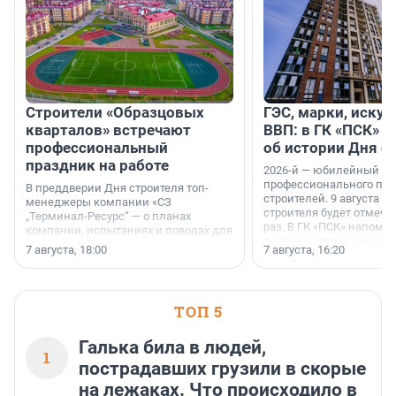
Строители «Образцовых
ГЭС, марки, искус
кварталов» встречают
ВВП: в ГК «ПСК» р
профессиональный
об истории Дня с
праздник на работе
2026-й — юбилейный го
профессионального пр
В преддверии Дня строителя топ-
строителей. 9 августа 2
менеджеры компании «СЗ
строителя будет отмечат
„Терминал-Ресурс“ — о планах
раз. В ГК «ПСК» напомни
компании, испытаниях и поводах для
появился праздник и к
осторожного оптимизма.
7 августа, 18:00
7 августа, 16:20
поменялась роль строит
ТОП 5
Галька била в людей,
1
пострадавших грузили в скорые
на лежаках. Что происходило в