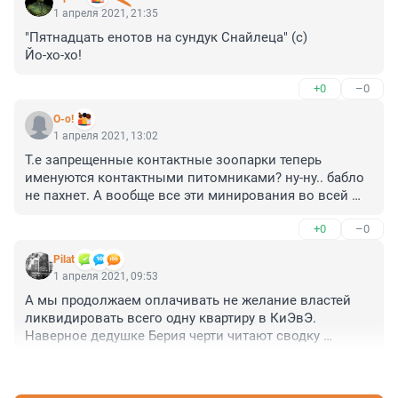
1 апреля 2021, 21:35
"Пятнадцать енотов на сундук Снайлеца" (с)

Йо-хо-хо!
+0
–0
O-o!
1 апреля 2021, 13:02
Т.е запрещенные контактные зоопарки теперь 
именуются контактными питомниками? ну-ну.. бабло 
не пахнет. А вообще все эти минирования во всей 
красе показывают настоящую работу и центра Э, и 
+0
–0
роскомпозора по блокировке. Смысл этих контор 
только в запугивании населения выуживанием 
Pilat
всякой разности из соц. сетей, всё.. (импотенты - 
1 апреля 2021, 09:53
перевод с инглиша "очень важные") 
А мы продолжаем оплачивать не желание властей 
высокооплачиваемые "спецы"
ликвидировать всего одну квартиру в КиЭвЭ. 

Наверное дедушке Берия черти читают сводку 
заминирования России каждый день, в дополнении к 
+0
–0
другим процедурам.