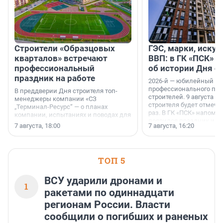
Строители «Образцовых
ГЭС, марки, искус
кварталов» встречают
ВВП: в ГК «ПСК» р
профессиональный
об истории Дня с
праздник на работе
2026-й — юбилейный го
профессионального пр
В преддверии Дня строителя топ-
строителей. 9 августа 2
менеджеры компании «СЗ
строителя будет отмечат
„Терминал-Ресурс“ — о планах
раз. В ГК «ПСК» напомни
компании, испытаниях и поводах для
появился праздник и к
осторожного оптимизма.
7 августа, 18:00
7 августа, 16:20
поменялась роль строит
ТОП 5
ВСУ ударили дронами и
1
ракетами по одиннадцати
регионам России. Власти
сообщили о погибших и раненых