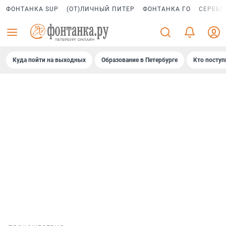
ФОНТАНКА SUP
(ОТ)ЛИЧНЫЙ ПИТЕР
ФОНТАНКА ГО
СЕРЕБР
Куда пойти на выходных
Образование в Петербурге
Кто поступ