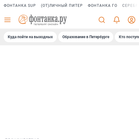
ФОНТАНКА SUP
(ОТ)ЛИЧНЫЙ ПИТЕР
ФОНТАНКА ГО
СЕРЕБР
Куда пойти на выходных
Образование в Петербурге
Кто поступ