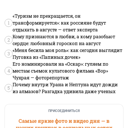
«Туризм не прекращается, он
1
трансформируется»: как россияне будут
отдыхать в августе — ответ эксперта
Кому признаются в любви, а кому разобьют
2
сердце: любовный гороскоп на август
«Меня бесила моя роль»: как сегодня выглядит
3
Пуговка из «Папиных дочек»
Его номинировали на «Оскар»: гуляем по
4
местам съемок культового фильма «Вор»
Чухрая — фоторепортаж
Почему внутри Урана и Нептуна идут дожди
5
из алмазов? Разгадка удивила даже ученых
ПРИСОЕДИНИТЬСЯ
Самые яркие фото и видео дня — в
наших группах в социальных сетях