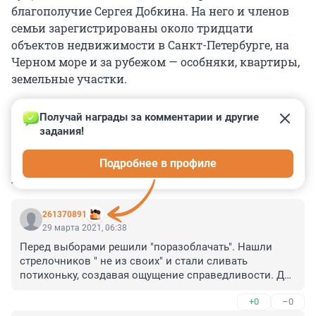
благополучие Сергея Добкина. На него и членов
семьи зарегистрированы около тридцати
объектов недвижимости в Санкт-Петербурге, на
Черном море и за рубежом — особняки, квартиры,
земельные участки.
Получай награды за комментарии и другие 
задания!
0
0
0
0
0
Подробнее в профиле
КОММЕНТАРИИ
45
261370891
29 марта 2021, 06:38
Перед выборами решили "поразоблачать". Нашли 
стрелочников " не из своих" и стали сливать 
потихоньку, создавая ощущение справедливости. Да 
да, верим.
+0
–0