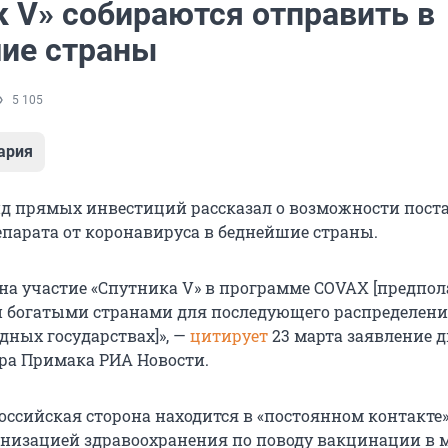
к V» собираются отправить в
ие страны
5 105
ария
д прямых инвестиций рассказал о возможности пост
епарата от коронавируса в беднейшие страны.
 на участие «Спутника V» в программе COVAX [предпо
 богатыми странами для последующего распределен
дных государствах]», —
цитирует
23 марта заявление 
ра Примака РИА Новости.
российская сторона находится в «постоянном контакте»
низацией здравоохранения по поводу вакцинации в 