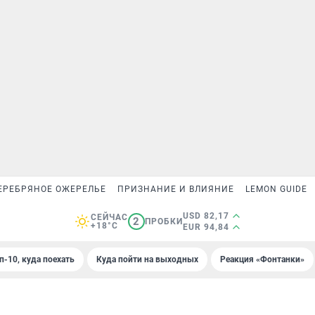
ЕРЕБРЯНОЕ ОЖЕРЕЛЬЕ
ПРИЗНАНИЕ И ВЛИЯНИЕ
LEMON GUIDE
USD 82,17
СЕЙЧАС
2
ПРОБКИ
+18°C
EUR 94,84
п-10, куда поехать
Куда пойти на выходных
Реакция «Фонтанки»
9