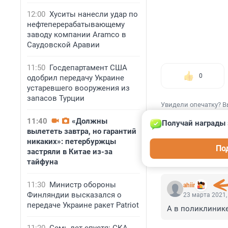
12:00
Хуситы нанесли удар по
нефтеперерабатывающему
заводу компании Aramco в
Саудовской Аравии
11:50
Госдепартамент США
0
одобрил передачу Украине
устаревшего вооружения из
запасов Турции
Увидели опечатку? В
11:40
«Должны
Получай награды 
вылететь завтра, но гарантий
никаких»: петербуржцы
По
застряли в Китае из-за
КОММЕНТАР
тайфуна
11:30
Министр обороны
ahiir
Финляндии высказался о
23 марта 2021,
передаче Украине ракет Patriot
А в поликлинике