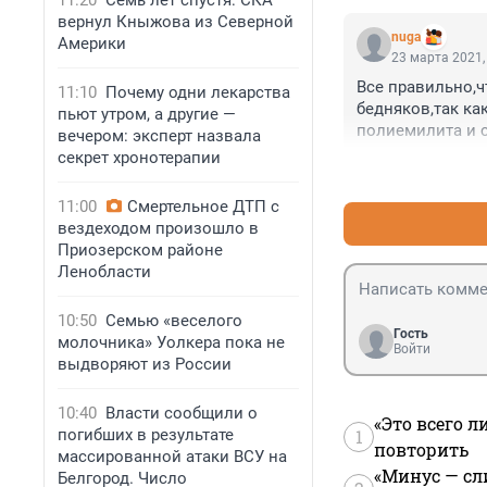
11:20
Семь лет спустя: СКА
вернул Кныжова из Северной
nuga
Америки
23 марта 2021,
Все правильно,ч
11:10
Почему одни лекарства
бедняков,так ка
пьют утром, а другие —
полиемилита и 
вечером: эксперт назвала
секрет хронотерапии
11:00
Смертельное ДТП с
вездеходом произошло в
Приозерском районе
Ленобласти
10:50
Семью «веселого
Гость
молочника» Уолкера пока не
Войти
выдворяют из России
10:40
Власти сообщили о
«Это всего л
погибших в результате
1
повторить
массированной атаки ВСУ на
«Минус — сл
Белгород. Число