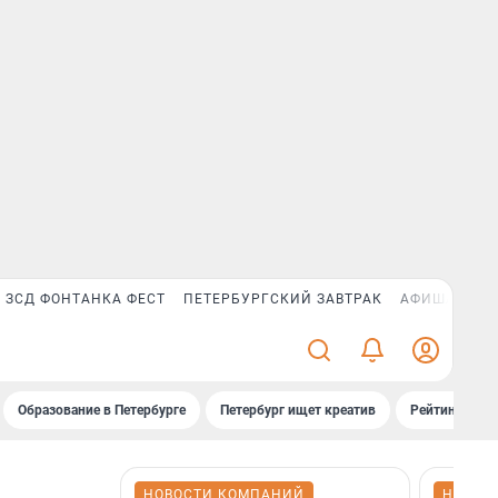
ЗСД ФОНТАНКА ФЕСТ
ПЕТЕРБУРГСКИЙ ЗАВТРАК
АФИША PLUS
Образование в Петербурге
Петербург ищет креатив
Рейтинги «Фо
НОВОСТИ КОМПАНИЙ
НОВОС