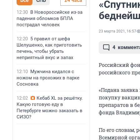
Все
СПБ
24 часа
«Спутни
12:30
В Новороссийске из-за
беднейш
падения обломков БПЛА
пострадал человек
23 марта 2021, 16:57
12:20
5 правил от шефа
Шелушенко, как приготовить
4
коммент
печень, чтобы убрать
неприятный вкус и запах
Российский фон
12:10
Мужчина кидался с
российского пр
ножом на прохожих в парке
Сосновка
«Подана заявка
покупку вакцин
12:02
Кебаб XL за решётку.
Какую готовую еду в
препаратов в бе
Петербурге можно заказать в
фонда Владими
СИЗО?
По его словам, 
Всемирной орга