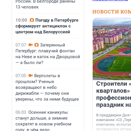
России. В Белгороде ранены
13 человек
НОВОСТИ КО
10:00
Погоду в Петербурге
сформирует антициклон с
центром над Белоруссией
07:07
Затерянный
Петербург: плавучий фонтан
на Неве и каток на Дворцовой
— а было ли?
07:05
Вертолеты в
прошлом? Ученые
Строители 
возвращают в небо
кварталов»
дирижабли — почему они
профессио
уверены, что за ними будущее
праздник н
06:03
Осенние каникулы
В преддверии Дня
станут дольше, а зимние
компании «СЗ „Тер
сократят в новом учебном
компании, испытан
осторожного опти
году: в чём дело