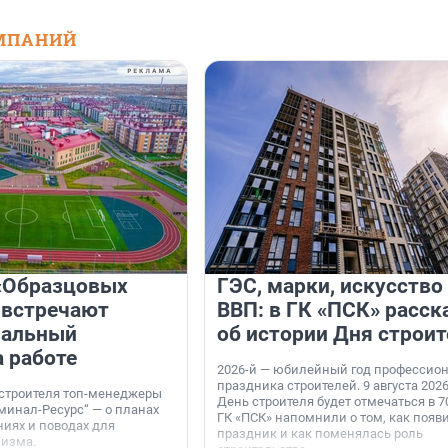
МПАНИЙ
«Образцовых
ГЭС, марки, искусство
 встречают
ВВП: в ГК «ПСК» расск
нальный
об истории Дня строит
а работе
2026-й — юбилейный год профессио
праздника строителей. 9 августа 2026
 строителя топ-менеджеры
День строителя будет отмечаться в 70
минал-Ресурс“ — о планах
ГК «ПСК» напомнили о том, как появ
иях и поводах для
праздник и как поменялась роль
мизма.