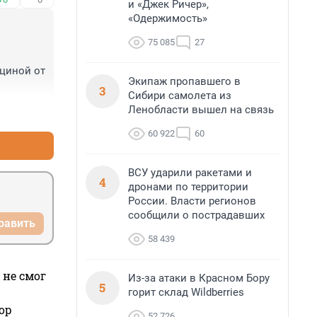
и «Джек Ричер»,
«Одержимость»
75 085
27
циной от 
Экипаж пропавшего в
3
Сибири самолета из
Ленобласти вышел на связь
+0
–0
60 922
60
ВСУ ударили ракетами и
4
дронами по территории
России. Власти регионов
сообщили о пострадавших
равить
58 439
 не смог
Из-за атаки в Красном Бору
5
горит склад Wildberries
ор
52 726