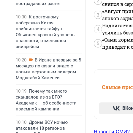
2
пострадавших растет
снялся в се
«Август при
3
10:30
К восточному
знаков зоди
побережью Китая
Надвигается
4
приближается тайфун.
усилить без
Объявлен красный уровень
«Сами корми
опасности, отменяются
5
приводят к 
авиарейсы
10:20
В Иране впервые за 5
месяцев показали видео с
новым верховным лидером
Моджтабой Хаменеи
Самые ярки
10:19
Почему так много
скандалов из-за ЕГЭ?
Академик — об особенности
ВКо
приемной кампании
10:10
Дроны ВСУ ночью
атаковали 18 регионов
Новости СМИ2