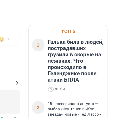
ТОП 5
0
Галька била в людей,
1
пострадавших
грузили в скорые на
лежаках. Что
происходило в
Геленджике после
атаки БПЛА
91 434
15 телесериалов августа —
2
выбор «Фонтанки»: «Коп-
звезда», новые «Тед Лассо»
+0
–0