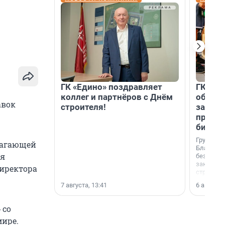
ГК «Едино» поздравляет
ГК «А1
коллег и партнёров с Днём
объеди
авок
строителя!
защит
прогр
биора
Группа к
лагающей
Благотв
ия
бездомн
заключил
директора
стратеги
7 августа, 13:41
6 августа,
 со
мире.