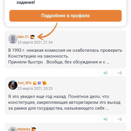
задания!
0
0
0
0
0
Подробнее в профиле
КОММЕНТАРИИ
6
tata-21
23 марта 2021, 21:54
В 1993 г. никакая комиссия не озаботилась проверить 
Конституцию на законность. 

Приняли быстро . Вообще, без обсуждения и с 
нарушениями по подсчёту голосов. И ничего...

+0
–0
А то, что она была нелегитимна и до сих пор Европа 
молчит. Дурочку строит. Народ до сих пор думает , что 
Yuri_SPb
муниципалы это госорган.

23 марта 2021, 20:25
А объяснить до сих пор , что по чем в Конституции 
Я это увидел еще год назад. Понятное дело, что 
никто не хочет.

конституция, закрепляющая авторитаризм это выход 
Видно, журналисты или выродились ,или играют в 
за рамки для государства, называющего себя 
плохие игры молча.

правовым. Такое было характерно для Европы 1930-х 
А если кому-то в заморских странах не нравиться, что 
+0
–0
годов.
наша страна крепчает вместе с сильным президентом 
и они ищут, где найти в Конституции место через 
Nafanka