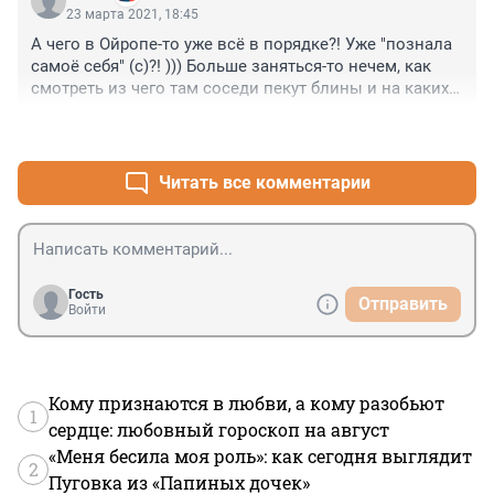
которое можно опять воду мутить , то зря надеются. 
23 марта 2021, 18:45
Мы потихоньку чистим мозги и болотную гниль. 
А чего в Ойропе-то уже всё в порядке?! Уже "познала 
Процесс идёт...назад уже не получиться...ни при 
самоё себя" (с)?! ))) Больше заняться-то нечем, как 
каких обстоятельствах.
смотреть из чего там соседи пекут блины и на каких 
авто разъезжают?! Вот ведь как Краинская привычка-
+0
–0
то въелась, а ведь ещё даже и в ЕСу не принЯли! ))) 
Чё там с жилетами? Всё норм? Чё там с 
афробеженцами? Распределили тонким слоем в 
Читать все комментарии
Турции и в Греции, али нет?! ))) Чё там со "400-ми 
сравнительно честными способами отъёма" детей у 
приезжих семей?1 Всё норм?! )))
Гость
Отправить
Войти
Кому признаются в любви, а кому разобьют
1
сердце: любовный гороскоп на август
«Меня бесила моя роль»: как сегодня выглядит
2
Пуговка из «Папиных дочек»