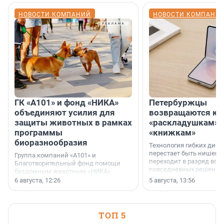
НОВОСТИ КОМПАНИЙ
НОВОСТИ КОМПАНИ
ГК «А101» и фонд «НИКА»
Петербуржцы
объединяют усилия для
возвращаются к
защиты животных в рамках
«раскладушкам» 
программы
«книжкам»
биоразнообразия
Технология гибких дисп
перестает быть нишевы
Группа компаний «А101» и
переходит в разряд вос
Благотворительный фонд помощи
повседневных решений
бездомным животным «НИКА»
заключили соглашение о
6 августа, 12:26
5 августа, 13:56
стратегическом сотрудничестве.
ТОП 5