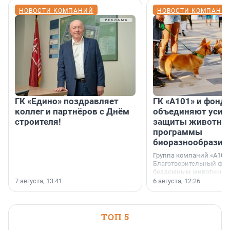
НОВОСТИ КОМПАНИЙ
НОВОСТИ КОМПАНИ
ГК «Едино» поздравляет
ГК «А101» и фонд
коллег и партнёров с Днём
объединяют усил
строителя!
защиты животных
программы
биоразнообразия
Группа компаний «А101»
Благотворительный фо
бездомным животным 
заключили соглашение
7 августа, 13:41
6 августа, 12:26
стратегическом сотрудн
ТОП 5