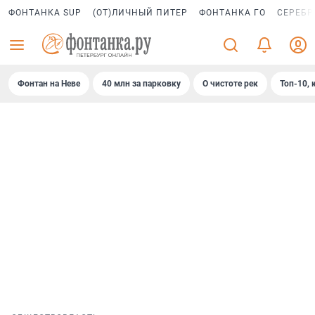
ФОНТАНКА SUP
(ОТ)ЛИЧНЫЙ ПИТЕР
ФОНТАНКА ГО
СЕРЕБР
Фонтан на Неве
40 млн за парковку
О чистоте рек
Топ-10, 