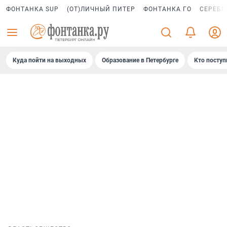
ФОНТАНКА SUP
(ОТ)ЛИЧНЫЙ ПИТЕР
ФОНТАНКА ГО
СЕРЕБР
Куда пойти на выходных
Образование в Петербурге
Кто поступ