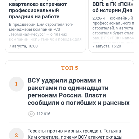
кварталов» встречают
ВВП: в ГК «ПСК» р
профессиональный
об истории Дня с
праздник на работе
2026-й — юбилейный го
профессионального пр
В преддверии Дня строителя топ-
строителей. 9 августа 2
менеджеры компании «СЗ
строителя будет отмечат
„Терминал-Ресурс“ — о планах
раз. В ГК «ПСК» напомни
компании, испытаниях и поводах для
появился праздник и к
осторожного оптимизма.
7 августа, 18:00
7 августа, 16:20
поменялась роль строит
ТОП 5
ВСУ ударили дронами и
1
ракетами по одиннадцати
регионам России. Власти
сообщили о погибших и раненых
112 616
Теракты против мирных граждан. Татьяна
2
Ким ответила, почему ВСУ атакует склады