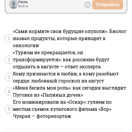
Гость
Отправить
Войти
«Сами кормите свои будущие опухоли». Биолог
1
назвал продукты, которые приводят к
онкологии
«Туризм не прекращается, он
2
трансформируется»: как россияне будут
отдыхать в августе — ответ эксперта
Кому признаются в любви, а кому разобьют
3
сердце: любовный гороскоп на август
«Меня бесила моя роль»: как сегодня выглядит
4
Пуговка из «Папиных дочек»
Его номинировали на «Оскар»: гуляем по
5
местам съемок культового фильма «Вор»
Чухрая — фоторепортаж