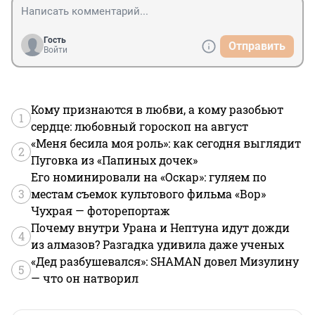
Гость
Отправить
Войти
Кому признаются в любви, а кому разобьют
1
сердце: любовный гороскоп на август
«Меня бесила моя роль»: как сегодня выглядит
2
Пуговка из «Папиных дочек»
Его номинировали на «Оскар»: гуляем по
3
местам съемок культового фильма «Вор»
Чухрая — фоторепортаж
Почему внутри Урана и Нептуна идут дожди
4
из алмазов? Разгадка удивила даже ученых
«Дед разбушевался»: SHAMAN довел Мизулину
5
— что он натворил