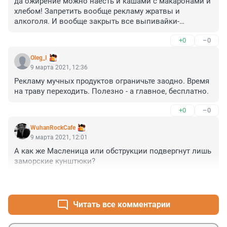
да ожирение можно наесть и кашами с макаронами и 
хлебом! Запретить вообще рекламу жратвы и 
алкоголя. И вообще закрыть все выпивайки-
наливайки и алкомаркеты в спальных районах. 
+0
–0
Рекламируйте велосипеды!! И делайте для них 
дорожки!!
Oleg_I
9 марта 2021, 12:36
Рекламу мучных продуктов ограничьте заодно. Время 
на траву переходить. Полезно - а главное, бесплатно.
+0
–0
WuhanRockCafe
9 марта 2021, 12:01
А как же Масленица или обструкции подвергнут лишь 
заморские кунштюки?
+0
–0
Читать все комментарии