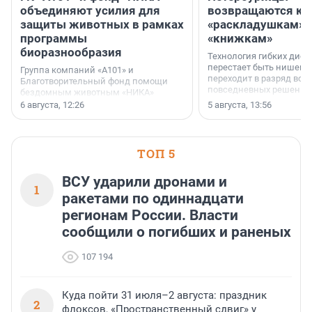
объединяют усилия для
возвращаются к
защиты животных в рамках
«раскладушкам» 
программы
«книжкам»
биоразнообразия
Технология гибких дисп
перестает быть нишевы
Группа компаний «А101» и
переходит в разряд вос
Благотворительный фонд помощи
повседневных решений
бездомным животным «НИКА»
заключили соглашение о
6 августа, 12:26
5 августа, 13:56
стратегическом сотрудничестве.
ТОП 5
ВСУ ударили дронами и
1
ракетами по одиннадцати
регионам России. Власти
сообщили о погибших и раненых
107 194
Куда пойти 31 июля–2 августа: праздник
2
флоксов, «Пространственный сдвиг» у