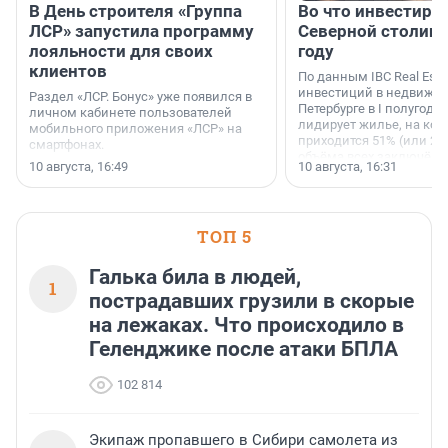
В День строителя «Группа
Во что инвестиру
ЛСР» запустила программу
Северной столице
лояльности для своих
году
клиентов
По данным IBC Real Estat
инвестиций в недвижим
Раздел «ЛСР. Бонус» уже появился в
Петербурге в I полугоди
личном кабинете пользователей
лидирует жилье, на кот
мобильного приложения «ЛСР» на
приходится 51% (или 22 
смартфонах.
объёма всех заключённ
10 августа, 16:49
10 августа, 16:31
ТОП 5
Галька била в людей,
1
пострадавших грузили в скорые
на лежаках. Что происходило в
Геленджике после атаки БПЛА
102 814
Экипаж пропавшего в Сибири самолета из