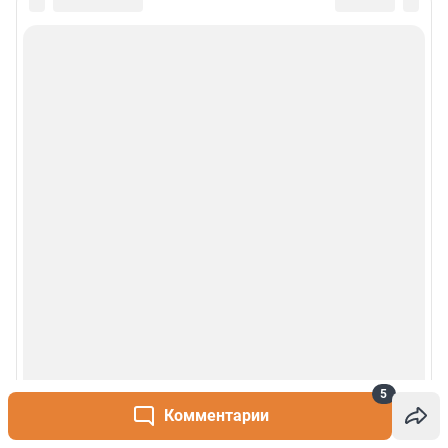
Сообщить новость
Рубрики
О сайте
Контакты
Техподдержка
Реклама
Наши мероприятия
О компании
5
Комментарии
Наши вакансии